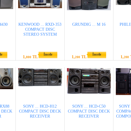
4430
KENWOOD ... RXD-353
GRUNDIG ... M 16
PHILIP
COMPACT DISC
STEREO SYSTEM
le
İncele
İncele
1,
TL
1,
TL
1,
800
200
200
-RX88
SONY ... HCD-H12
SONY ... HCD-C50
SONY .
 DECK
COMPACT DISC DECK
COMPACT DISC DECK
COMPA
R
RECEIVER
RECEIVER
COMPO