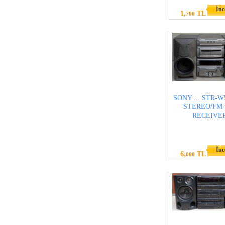
İnc
1,
TL
700
SONY ... STR-W
STEREO/FM
RECEIVE
İnc
6,
TL
000