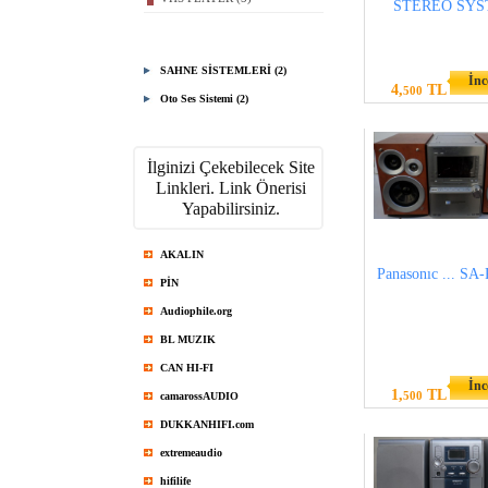
STEREO SY
SAHNE SİSTEMLERİ (2)
İnc
4,
TL
500
Oto Ses Sistemi (2)
İlginizi Çekebilecek Site
Linkleri. Link Önerisi
Yapabilirsiniz.
AKALIN
Panasonıc ... S
PİN
Audiophile.org
BL MUZIK
CAN HI-FI
İnc
1,
TL
500
camarossAUDIO
DUKKANHIFI.com
extremeaudio
hifilife