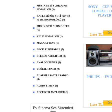
MÜZİK SETİ SURROUND
SONY ... CDP-
HOPARLÖR (3)
COMPACT D
PLAYER
KATLI MÜZİK SETİ (boy 50-
70 cm.) HOPARLÖRÜ (7)
MÜZİK SETİ SUBWOOFER
(1)
İnc
2,
TL
000
KULE HOPARLÖR (1)
MAKARA TEYP (1)
DECK TURNTABLE (7)
STEREO AMPLIFIER (3)
ANALOG TUNER (6)
DİJİTAL TUNER (9)
ALARMLI SAATLİ RADYO
PHILIPS ... FV-
(4)
AUDIO TIMER (4)
RECEIVER AMPLIFIER (3)
İnc
1,
TL
500
Ev Sinema Ses Sistemleri