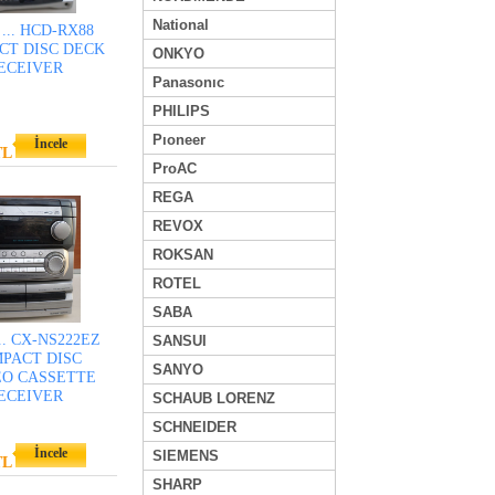
National
... HCD-RX88
CT DISC DECK
ONKYO
ECEIVER
Panasonıc
PHILIPS
Pıoneer
İncele
TL
ProAC
REGA
REVOX
ROKSAN
ROTEL
SABA
.. CX-NS222EZ
SANSUI
PACT DISC
SANYO
EO CASSETTE
ECEIVER
SCHAUB LORENZ
SCHNEIDER
İncele
SIEMENS
TL
SHARP