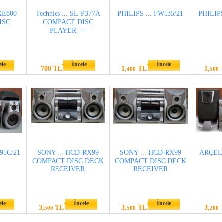
XE800
Technics ... SL-P377A
PHILIPS ... FW535/21
PHILIPS
ISC
COMPACT DISC
PLAYER ---
ele
İncele
İncele
700 TL
1,
TL
1,
400
500
395C/21
SONY ... HCD-RX99
SONY ... HCD-RX99
ARÇELİ
COMPACT DISC DECK
COMPACT DISC DECK
RECEIVER
RECEIVER
ele
İncele
İncele
3,
TL
3,
TL
3,
500
500
200