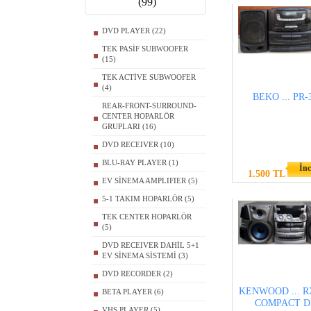
(99)
DVD PLAYER (22)
TEK PASİF SUBWOOFER
(15)
TEK ACTİVE SUBWOOFER
(4)
BEKO ... PR-
REAR-FRONT-SURROUND-
CENTER HOPARLÖR
GRUPLARI (16)
DVD RECEIVER (10)
BLU-RAY PLAYER (1)
İnc
1.500 TL
EV SİNEMA AMPLIFIER (5)
5-1 TAKIM HOPARLÖR (5)
TEK CENTER HOPARLÖR
(5)
DVD RECEIVER DAHİL 5+1
EV SİNEMA SİSTEMİ (3)
DVD RECORDER (2)
KENWOOD ... R
BETA PLAYER (6)
COMPACT D
VHS PLAYER (5)