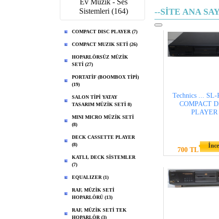
Ev Müzik - Ses
Sistemleri (164)
--SİTE ANA SAY
COMPACT DISC PLAYER (7)
COMPACT MUZIK SETİ (26)
HOPARLÖRSÜZ MÜZİK
SETİ (27)
PORTATİF (BOOMBOX TİPİ)
(19)
Technics ... SL
SALON TİPİ YATAY
COMPACT D
TASARIM MÜZİK SETİ 8)
PLAYER
MINI MICRO MÜZİK SETİ
(8)
DECK CASSETTE PLAYER
(8)
İnce
700 TL
KATLI, DECK SİSTEMLER
(7)
EQUALIZER (1)
RAF, MÜZİK SETİ
HOPARLÖRÜ (13)
RAF, MÜZİK SETİ TEK
HOPARLÖR (3)