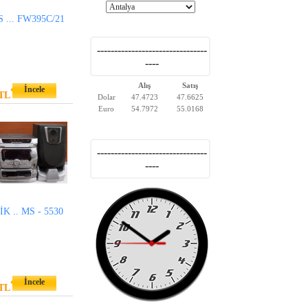
 ... FW395C/21
--------------------------------
----
Alış
Satış
İncele
TL
Dolar
47.4723
47.6625
Euro
54.7972
55.0168
--------------------------------
----
K .. MS - 5530
İncele
TL