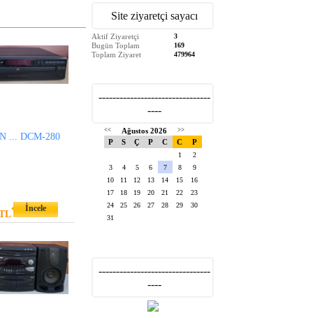
Site ziyaretçi sayacı
Aktif Ziyaretçi
3
Bugün Toplam
169
Toplam Ziyaret
479964
--------------------------------
----
<<
Ağustos 2026
>>
 ... DCM-280
P
S
Ç
P
C
C
P
1
2
3
4
5
6
7
8
9
10
11
12
13
14
15
16
17
18
19
20
21
22
23
24
25
26
27
28
29
30
İncele
 TL
31
--------------------------------
----