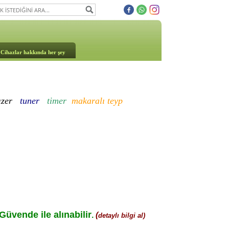
Cihazlar hakkında her şey
ızer
tuner
timer
makaralı teyp
üvende ile alınabilir
.
(
detaylı bilgi al)