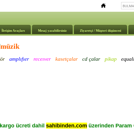
İletişim Araçları
Mesaj yazabilirsiniz
Ziyaretçi / Müşteri düşüncesi
T
müzik
ör
amplıfıer
receıver
kasetçalar
cd çalar
pikap
e
qual
kargo ücreti dahil
sahibinden.com
üzerinden Param G