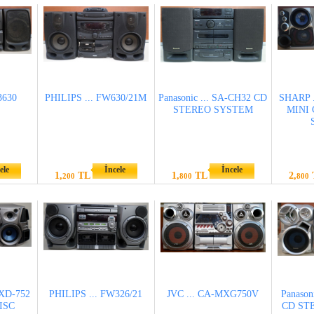
3630
PHILIPS ... FW630/21M
Panasonic ... SA-CH32 CD
SHARP 
STEREO SYSTEM
MINI
ele
İncele
İncele
1,
TL
1,
TL
2,
200
800
800
XD-752
PHILIPS ... FW326/21
JVC ... CA-MXG750V
Panason
ISC
CD ST