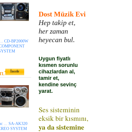
Dost Müzik Evi
Hep takip et,
her zaman
heyecan bul.
... CD-BP2000W
 COMPONENT
SYSTEM
Uygun fiyatlı
kısmen sorunlu
cihazlardan al,
İncele
TL
tamir et,
kendine sevinç
yarat.
Ses sisteminin
eksik bir kısmını,
ıc ... SA-AK320
ya da sistemine
EREO SYSTEM