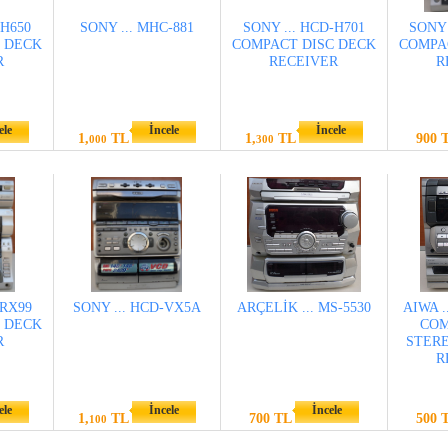
-H650
SONY ... MHC-881
SONY ... HCD-H701
SONY 
 DECK
COMPACT DISC DECK
COMPA
R
RECEIVER
R
ele
İncele
İncele
1,
TL
1,
TL
900 
000
300
-RX99
SONY ... HCD-VX5A
ARÇELİK ... MS-5530
AIWA .
 DECK
COM
R
STER
R
ele
İncele
İncele
1,
TL
700 TL
500 
100