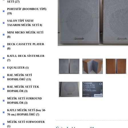
SETİ (27)
PORTATİF (BOOMBOX TİPİ)
(19)
SALON TİPİ YATAY
TASARIM MÜZİK SETİ 8)
MINI MICRO MÜZİK SETİ
(8)
DECK CASSETTE PLAYER
(8)
KATLI, DECK SİSTEMLER
(7)
EQUALIZER (1)
RAF, MÜZİK SETİ
HOPARLÖRÜ (13)
RAF, MÜZİK SETİ TEK
HOPARLÖR (3)
MÜZİK SETİ SURROUND
HOPARLÖR (3)
KATLI MÜZİK SETİ (boy 50-
70 cm.) HOPARLÖRÜ (7)
MÜZİK SETİ SUBWOOFER
(1)