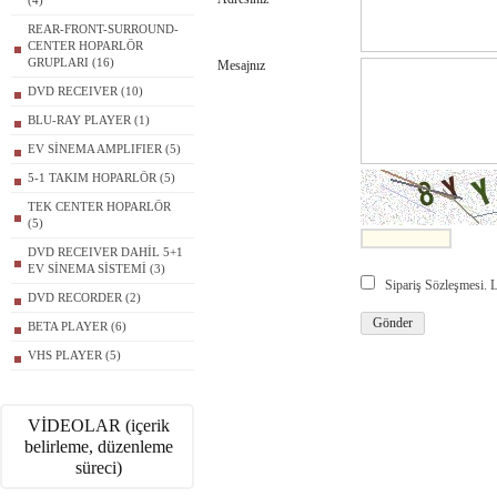
(4)
REAR-FRONT-SURROUND-
CENTER HOPARLÖR
GRUPLARI (16)
Mesajnız
DVD RECEIVER (10)
BLU-RAY PLAYER (1)
EV SİNEMA AMPLIFIER (5)
5-1 TAKIM HOPARLÖR (5)
TEK CENTER HOPARLÖR
(5)
DVD RECEIVER DAHİL 5+1
EV SİNEMA SİSTEMİ (3)
Sipariş Sözleşmesi.
DVD RECORDER (2)
BETA PLAYER (6)
VHS PLAYER (5)
VİDEOLAR (içerik
belirleme, düzenleme
süreci)