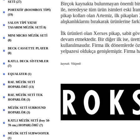
SETİ (27)
Birçok kaynakta bulunmayan önemli bir not
ile, neredeyse tüm ürün isimleri eski İran
PORTATİF (BOOMBOX TİPİ)
(19)
pikap kolları olan Artemiz, ilk pikaplar
alışkanlıklarını bırakarak ürünlerine far
SALON TİPİ YATAY
TASARIM MÜZİK SETİ 8)
İlk ürünleri olan Xerxes pikap, sabit gö
MINI MICRO MÜZİK SETİ
devam etmektedir. Bir diğer ilk ise, üret
(8)
kullanılmasıdır. Firma ilk dönemlerde öze
DECK CASSETTE PLAYER
yelpazesi oldukça genişlemiştir. Firma h
(8)
KATLI, DECK SİSTEMLER
kaynak: Vikipedi
(7)
EQUALIZER (1)
RAF, MÜZİK SETİ
HOPARLÖRÜ (13)
RAF, MÜZİK SETİ TEK
HOPARLÖR (3)
MÜZİK SETİ SURROUND
HOPARLÖR (3)
KATLI MÜZİK SETİ (boy 50-
70 cm.) HOPARLÖRÜ (7)
MÜZİK SETİ SUBWOOFER
(1)