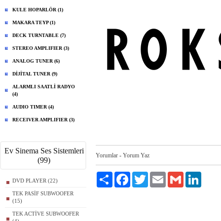
KULE HOPARLÖR (1)
MAKARA TEYP (1)
DECK TURNTABLE (7)
STEREO AMPLIFIER (3)
ANALOG TUNER (6)
DİJİTAL TUNER (9)
ALARMLI SAATLİ RADYO
(4)
AUDIO TIMER (4)
RECEIVER AMPLIFIER (3)
Ev Sinema Ses Sistemleri
Yorumlar
-
Yorum Yaz
(99)
Paylaş
Facebook
Twitter
Email
Gmail
LinkedI
DVD PLAYER (22)
TEK PASİF SUBWOOFER
(15)
TEK ACTİVE SUBWOOFER