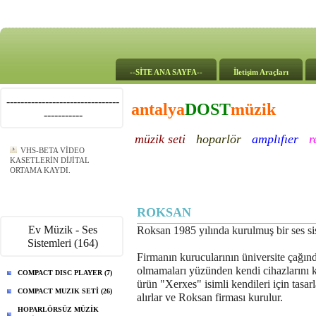
--SİTE ANA SAYFA--
İletişim Araçları
--------------------------------
antalya
DOST
müzik
-----------
müzik seti
hoparlör
amplıfıer
r
VHS-BETA VİDEO
KASETLERİN DİJİTAL
ORTAMA KAYDI.
ROKSAN
Ev Müzik - Ses
Roksan 1985 yılında kurulmuş bir ses sist
Sistemleri (164)
Firmanın kurucularının üniversite çağı
olmamaları yüzünden kendi cihazlarını kend
COMPACT DISC PLAYER (7)
ürün "Xerxes" isimli kendileri için tasar
COMPACT MUZIK SETİ (26)
alırlar ve Roksan firması kurulur.
HOPARLÖRSÜZ MÜZİK