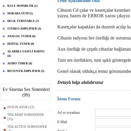
Ürün Açıklamasını Oku
KULE HOPARLÖR (1)
Cihazın Cd çalar ve kasetçalar kısıml
MAKARA TEYP (1)
yazısı, bazen de ERROR yazısı çıkıyor.
DECK TURNTABLE (7)
Kasetçalar kapakları da duzenlı acılıp 
STEREO AMPLIFIER (3)
ANALOG TUNER (6)
Cihazın radyosu her özellığı ıle sorunsu
DİJİTAL TUNER (9)
Aux özellığı ıle çeşıtlı cıhazlar bağlanar
ALARMLI SAATLİ RADYO
(4)
Tum ses özellıklerı, tum ışıklı göstergele
AUDIO TIMER (4)
Genel olarak oldukça temız görunumded
RECEIVER AMPLIFIER (3)
Detaylı bılgı alabılırsınız
Ev Sinema Ses Sistemleri
(99)
İstem Formu
DVD PLAYER (22)
Ad ve soyadınız
TEK PASİF SUBWOOFER
(15)
E-Mail
TEK ACTİVE SUBWOOFER