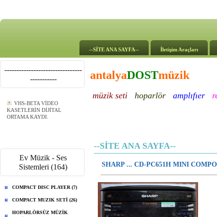
--SİTE ANA SAYFA--
İletişim Araçları
--------------------------------
antalya
DOST
müzik
-----------
müzik seti
hoparlör
amplıfıer
r
VHS-BETA VİDEO
KASETLERİN DİJİTAL
ORTAMA KAYDI.
--SİTE ANA SAYFA--
Ev Müzik - Ses
SHARP ... CD-PC651H MINI COM
Sistemleri (164)
COMPACT DISC PLAYER (7)
COMPACT MUZIK SETİ (26)
HOPARLÖRSÜZ MÜZİK