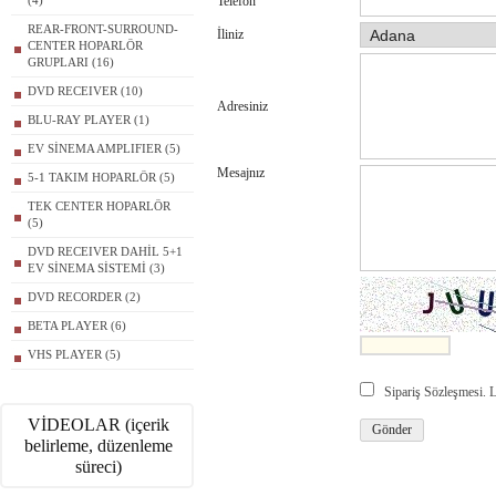
(4)
Telefon
REAR-FRONT-SURROUND-
İliniz
CENTER HOPARLÖR
GRUPLARI (16)
DVD RECEIVER (10)
Adresiniz
BLU-RAY PLAYER (1)
EV SİNEMA AMPLIFIER (5)
Mesajnız
5-1 TAKIM HOPARLÖR (5)
TEK CENTER HOPARLÖR
(5)
DVD RECEIVER DAHİL 5+1
EV SİNEMA SİSTEMİ (3)
DVD RECORDER (2)
BETA PLAYER (6)
VHS PLAYER (5)
Sipariş Sözleşmesi.
VİDEOLAR (içerik
belirleme, düzenleme
süreci)