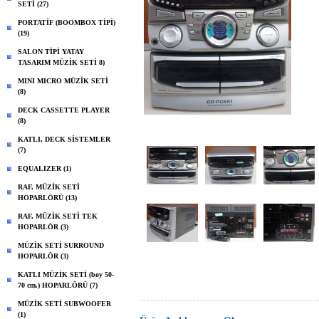
SETİ (27)
PORTATİF (BOOMBOX TİPİ)
(19)
SALON TİPİ YATAY
TASARIM MÜZİK SETİ 8)
MINI MICRO MÜZİK SETİ
(8)
DECK CASSETTE PLAYER
(8)
KATLI, DECK SİSTEMLER
(7)
EQUALIZER (1)
RAF, MÜZİK SETİ
HOPARLÖRÜ (13)
RAF, MÜZİK SETİ TEK
HOPARLÖR (3)
MÜZİK SETİ SURROUND
HOPARLÖR (3)
KATLI MÜZİK SETİ (boy 50-
70 cm.) HOPARLÖRÜ (7)
MÜZİK SETİ SUBWOOFER
(1)