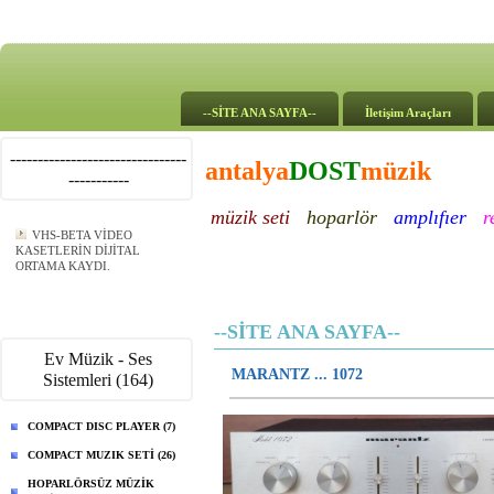
--SİTE ANA SAYFA--
İletişim Araçları
--------------------------------
antalya
DOST
müzik
-----------
müzik seti
hoparlör
amplıfıer
r
VHS-BETA VİDEO
KASETLERİN DİJİTAL
ORTAMA KAYDI.
--SİTE ANA SAYFA--
Ev Müzik - Ses
MARANTZ ... 1072
Sistemleri (164)
COMPACT DISC PLAYER (7)
COMPACT MUZIK SETİ (26)
HOPARLÖRSÜZ MÜZİK