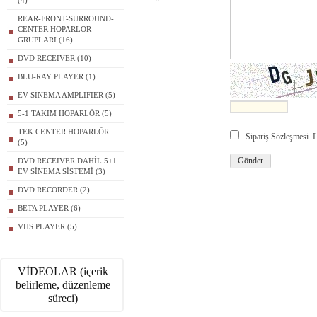
(4)
REAR-FRONT-SURROUND-
CENTER HOPARLÖR
GRUPLARI (16)
DVD RECEIVER (10)
BLU-RAY PLAYER (1)
EV SİNEMA AMPLIFIER (5)
5-1 TAKIM HOPARLÖR (5)
TEK CENTER HOPARLÖR
Sipariş Sözleşmesi.
(5)
DVD RECEIVER DAHİL 5+1
EV SİNEMA SİSTEMİ (3)
DVD RECORDER (2)
BETA PLAYER (6)
VHS PLAYER (5)
VİDEOLAR (içerik
belirleme, düzenleme
süreci)