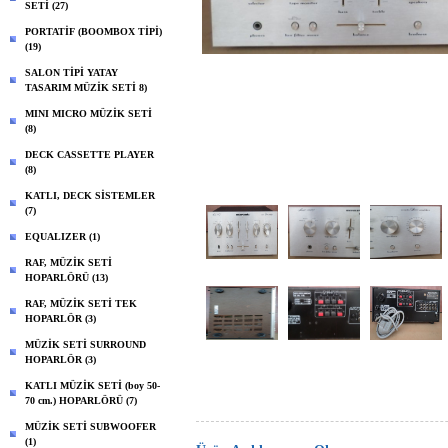
SETİ (27)
PORTATİF (BOOMBOX TİPİ)
(19)
SALON TİPİ YATAY
TASARIM MÜZİK SETİ 8)
MINI MICRO MÜZİK SETİ
(8)
DECK CASSETTE PLAYER
(8)
KATLI, DECK SİSTEMLER
(7)
EQUALIZER (1)
RAF, MÜZİK SETİ
HOPARLÖRÜ (13)
RAF, MÜZİK SETİ TEK
HOPARLÖR (3)
MÜZİK SETİ SURROUND
HOPARLÖR (3)
KATLI MÜZİK SETİ (boy 50-
70 cm.) HOPARLÖRÜ (7)
MÜZİK SETİ SUBWOOFER
(1)