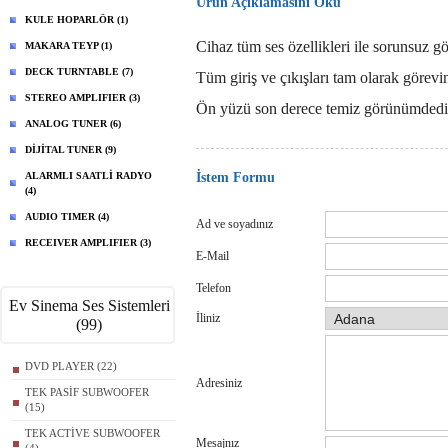
Ürün Açıklamasını Oku
KULE HOPARLÖR (1)
Cihaz tüm ses özellikleri ile sorunsuz g
MAKARA TEYP (1)
DECK TURNTABLE (7)
Tüm giriş ve çıkışları tam olarak görevin
STEREO AMPLIFIER (3)
Ön yüzü son derece temiz görünümdedir. 
ANALOG TUNER (6)
DİJİTAL TUNER (9)
ALARMLI SAATLİ RADYO
İstem Formu
(4)
AUDIO TIMER (4)
Ad ve soyadınız
RECEIVER AMPLIFIER (3)
E-Mail
Telefon
Ev Sinema Ses Sistemleri
İliniz
(99)
DVD PLAYER (22)
Adresiniz
TEK PASİF SUBWOOFER
(15)
TEK ACTİVE SUBWOOFER
Mesajnız