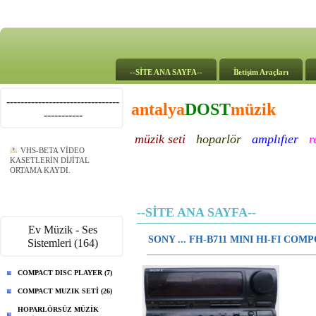
--SİTE ANA SAYFA--
İletişim Araçları
--------------------------------
antalya
DOST
müzik
-----------
müzik seti
hoparlör
amplıfıer
r
VHS-BETA VİDEO
KASETLERİN DİJİTAL
ORTAMA KAYDI.
--SİTE ANA SAYFA--
Ev Müzik - Ses
SONY ... FH-B711 MINI HI-FI CO
Sistemleri (164)
COMPACT DISC PLAYER (7)
COMPACT MUZIK SETİ (26)
HOPARLÖRSÜZ MÜZİK