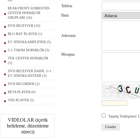
(4)
Telefon
REAR-FRONT-SURROUND-
CENTER HOPARLÖR
İliniz
GRUPLARI (16)
DVD RECEIVER (10)
BLU-RAY PLAYER (1)
Adresiniz
EV SİNEMA AMPLIFIER (5)
5-1 TAKIM HOPARLÖR (5)
Mesajnız
TEK CENTER HOPARLÖR
(5)
DVD RECEIVER DAHİL 5+1
EV SİNEMA SİSTEMİ (3)
DVD RECORDER (2)
BETA PLAYER (6)
VHS PLAYER (5)
Sipariş Sözleşmesi.
VİDEOLAR (içerik
belirleme, düzenleme
süreci)