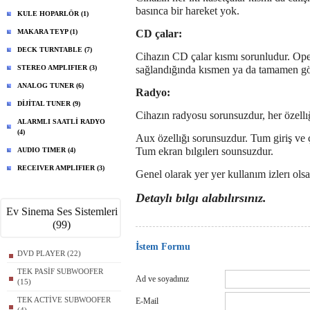
basınca bir hareket yok.
KULE HOPARLÖR (1)
MAKARA TEYP (1)
CD çalar:
DECK TURNTABLE (7)
Cihazın CD çalar kısmı sorunludur. Ope
STEREO AMPLIFIER (3)
sağlandığında kısmen ya da tamamen gör
ANALOG TUNER (6)
Radyo:
DİJİTAL TUNER (9)
Cihazın radyosu sorunsuzdur, her özellığı
ALARMLI SAATLİ RADYO
(4)
Aux özellığı sorunsuzdur. Tum giriş ve ç
Tum ekran bılgılerı sounsuzdur.
AUDIO TIMER (4)
RECEIVER AMPLIFIER (3)
Genel olarak yer yer kullanım izlerı ols
Detaylı bılgı alabılırsınız.
Ev Sinema Ses Sistemleri
(99)
İstem Formu
DVD PLAYER (22)
TEK PASİF SUBWOOFER
Ad ve soyadınız
(15)
TEK ACTİVE SUBWOOFER
E-Mail