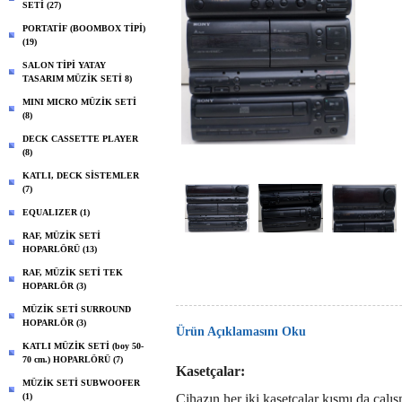
SETİ (27)
PORTATİF (BOOMBOX TİPİ)
(19)
SALON TİPİ YATAY
TASARIM MÜZİK SETİ 8)
MINI MICRO MÜZİK SETİ
(8)
DECK CASSETTE PLAYER
(8)
KATLI, DECK SİSTEMLER
(7)
EQUALIZER (1)
RAF, MÜZİK SETİ
HOPARLÖRÜ (13)
RAF, MÜZİK SETİ TEK
HOPARLÖR (3)
MÜZİK SETİ SURROUND
HOPARLÖR (3)
Ürün Açıklamasını Oku
KATLI MÜZİK SETİ (boy 50-
70 cm.) HOPARLÖRÜ (7)
Kasetçalar:
MÜZİK SETİ SUBWOOFER
(1)
Cihazın her iki kasetçalar kısmı da calı