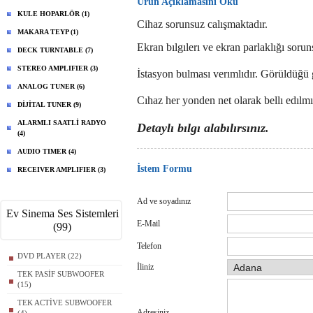
Ürün Açıklamasını Oku
KULE HOPARLÖR (1)
Cihaz sorunsuz calışmaktadır.
MAKARA TEYP (1)
Ekran bılgılerı ve ekran parlaklığı sorun
DECK TURNTABLE (7)
STEREO AMPLIFIER (3)
İstasyon bulması verımlıdır. Görüldüğü g
ANALOG TUNER (6)
Cıhaz her yonden net olarak bellı edılmış
DİJİTAL TUNER (9)
ALARMLI SAATLİ RADYO
Detaylı bılgı alabılırsınız.
(4)
AUDIO TIMER (4)
İstem Formu
RECEIVER AMPLIFIER (3)
Ad ve soyadınız
Ev Sinema Ses Sistemleri
E-Mail
(99)
Telefon
DVD PLAYER (22)
İliniz
TEK PASİF SUBWOOFER
(15)
TEK ACTİVE SUBWOOFER
Adresiniz