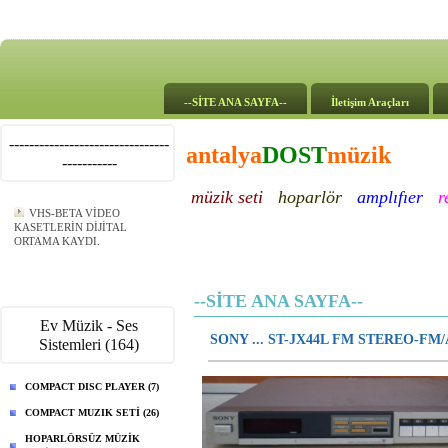
--SİTE ANA SAYFA--
İletişim Araçları
--------------------------------
antalya
DOST
müzik
-----------
müzik seti
hoparlör
amplıfıer
r
VHS-BETA VİDEO
KASETLERİN DİJİTAL
ORTAMA KAYDI.
--SİTE ANA SAYFA--
Ev Müzik - Ses
SONY ... ST-JX44L FM STEREO-F
Sistemleri (164)
COMPACT DISC PLAYER (7)
COMPACT MUZIK SETİ (26)
HOPARLÖRSÜZ MÜZİK