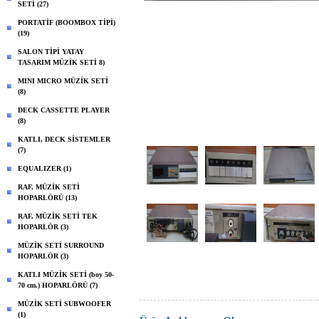
SETİ (27)
PORTATİF (BOOMBOX TİPİ)
(19)
SALON TİPİ YATAY
TASARIM MÜZİK SETİ 8)
MINI MICRO MÜZİK SETİ
(8)
DECK CASSETTE PLAYER
(8)
KATLI, DECK SİSTEMLER
(7)
EQUALIZER (1)
RAF, MÜZİK SETİ
HOPARLÖRÜ (13)
RAF, MÜZİK SETİ TEK
HOPARLÖR (3)
MÜZİK SETİ SURROUND
HOPARLÖR (3)
KATLI MÜZİK SETİ (boy 50-
70 cm.) HOPARLÖRÜ (7)
MÜZİK SETİ SUBWOOFER
(1)