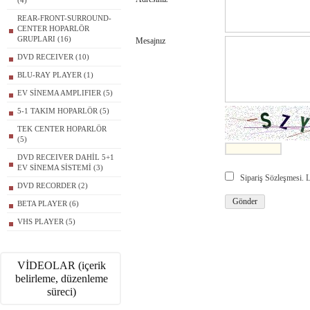
(4)
REAR-FRONT-SURROUND-
CENTER HOPARLÖR
GRUPLARI (16)
Mesajnız
DVD RECEIVER (10)
BLU-RAY PLAYER (1)
EV SİNEMA AMPLIFIER (5)
5-1 TAKIM HOPARLÖR (5)
TEK CENTER HOPARLÖR
(5)
DVD RECEIVER DAHİL 5+1
EV SİNEMA SİSTEMİ (3)
Sipariş Sözleşmesi.
DVD RECORDER (2)
BETA PLAYER (6)
VHS PLAYER (5)
VİDEOLAR (içerik
belirleme, düzenleme
süreci)