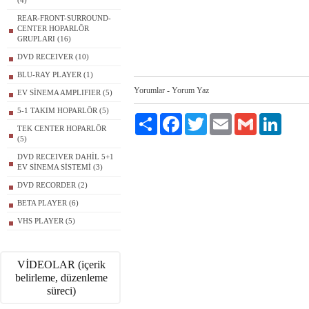
(4)
REAR-FRONT-SURROUND-
CENTER HOPARLÖR
GRUPLARI (16)
DVD RECEIVER (10)
BLU-RAY PLAYER (1)
Yorumlar
-
Yorum Yaz
EV SİNEMA AMPLIFIER (5)
5-1 TAKIM HOPARLÖR (5)
Paylaş
Facebook
Twitter
Email
Gmail
LinkedI
TEK CENTER HOPARLÖR
(5)
DVD RECEIVER DAHİL 5+1
EV SİNEMA SİSTEMİ (3)
DVD RECORDER (2)
BETA PLAYER (6)
VHS PLAYER (5)
VİDEOLAR (içerik
belirleme, düzenleme
süreci)