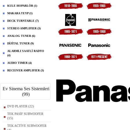
KULE HOPARLÖR (1)
MAKARA TEYP (1)
DECK TURNTABLE (7)
STEREO AMPLIFIER (3)
ANALOG TUNER (6)
DİJİTAL TUNER (9)
ALARMLI SAATLİ RADYO
(4)
AUDIO TIMER (4)
RECEIVER AMPLIFIER (3)
Ev Sinema Ses Sistemleri
(99)
DVD PLAYER (22)
TEK PASİF SUBWOOFER
(15)
TEK ACTİVE SUBWOOFER