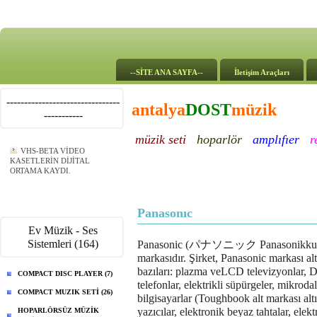
--SİTE ANA SAYFA--
İletişim Araçları
--------------------------------
antalya
DOST
müzik
-----------
müzik seti
hoparlör
amplıfıer
r
VHS-BETA VİDEO
KASETLERİN DİJİTAL
ORTAMA KAYDI.
Panasonıc
Ev Müzik - Ses
Sistemleri (164)
Panasonic (パナソニック Panasonikku), Japo
markasıdır. Şirket, Panasonic markası al
bazıları: plazma veLCD televizyonlar, D
COMPACT DISC PLAYER (7)
telefonlar, elektrikli süpürgeler, mikrodalg
COMPACT MUZIK SETİ (26)
bilgisayarlar (Toughbook alt markası altı
yazıcılar, elektronik beyaz tahtalar, elekt
HOPARLÖRSÜZ MÜZİK