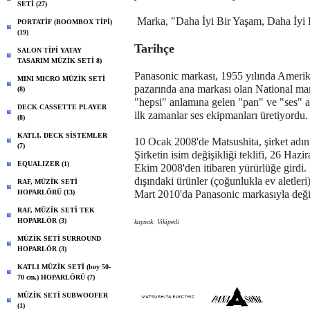
SETİ (27)
Marka, "Daha İyi Bir Yaşam, Daha İyi B
PORTATİF (BOOMBOX TİPİ)
(19)
Tarihçe
SALON TİPİ YATAY
TASARIM MÜZİK SETİ 8)
Panasonic markası, 1955 yılında Amerika
MINI MICRO MÜZİK SETİ
pazarında ana markası olan National mark
(8)
"hepsi" anlamına gelen "pan" ve "ses" a
DECK CASSETTE PLAYER
ilk zamanlar ses ekipmanları üretiyordu.
(8)
KATLI, DECK SİSTEMLER
10 Ocak 2008'de Matsushita, şirket adın
(7)
Şirketin isim değişikliği teklifi, 26 Hazi
EQUALIZER (1)
Ekim 2008'den itibaren yürürlüğe girdi. B
dışındaki ürünler (çoğunlukla ev aletleri
RAF, MÜZİK SETİ
HOPARLÖRÜ (13)
Mart 2010'da Panasonic markasıyla değişt
RAF, MÜZİK SETİ TEK
HOPARLÖR (3)
kaynak: Vikipedi
MÜZİK SETİ SURROUND
HOPARLÖR (3)
KATLI MÜZİK SETİ (boy 50-
70 cm.) HOPARLÖRÜ (7)
MÜZİK SETİ SUBWOOFER
(1)