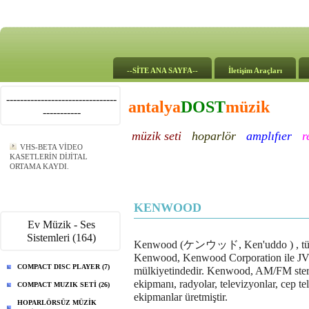
--SİTE ANA SAYFA--
İletişim Araçları
--------------------------------
antalya
DOST
müzik
-----------
müzik seti
hoparlör
amplıfıer
r
VHS-BETA VİDEO
KASETLERİN DİJİTAL
ORTAMA KAYDI.
KENWOOD
Ev Müzik - Ses
Sistemleri (164)
Kenwood (ケンウッド, Ken'uddo ) , tüketic
Kenwood, Kenwood Corporation ile JV
COMPACT DISC PLAYER (7)
mülkiyetindedir. Kenwood, AM/FM stereo 
ekipmanı, radyolar, televizyonlar, cep tel
COMPACT MUZIK SETİ (26)
ekipmanlar üretmiştir.
HOPARLÖRSÜZ MÜZİK