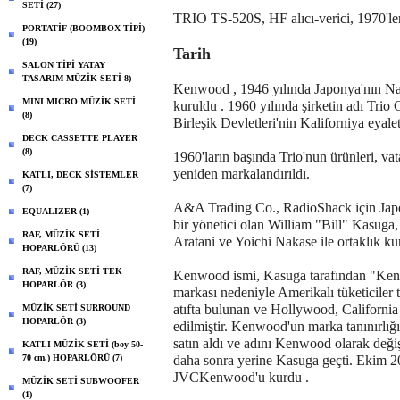
SETİ (27)
TRIO TS-520S, HF alıcı-verici, 1970'ler
PORTATİF (BOOMBOX TİPİ)
(19)
Tarih
SALON TİPİ YATAY
TASARIM MÜZİK SETİ 8)
Kenwood , 1946 yılında Japonya'nın N
MINI MICRO MÜZİK SETİ
kuruldu . 1960 yılında şirketin adı Trio C
(8)
Birleşik Devletleri'nin Kaliforniya eya
DECK CASSETTE PLAYER
(8)
1960'ların başında Trio'nun ürünleri, v
yeniden markalandırıldı.
KATLI, DECK SİSTEMLER
(7)
A&A Trading Co., RadioShack için Japon 
EQUALIZER (1)
bir yönetici olan William "Bill" Kasuga, 
RAF, MÜZİK SETİ
Aratani ve Yoichi Nakase ile ortaklık ku
HOPARLÖRÜ (13)
RAF, MÜZİK SETİ TEK
Kenwood ismi, Kasuga tarafından "Ken
HOPARLÖR (3)
markası nedeniyle Amerikalı tüketiciler
atıfta bulunan ve Hollywood, California i
MÜZİK SETİ SURROUND
HOPARLÖR (3)
edilmiştir. Kenwood'un marka tanınırlığ
satın aldı ve adını Kenwood olarak değ
KATLI MÜZİK SETİ (boy 50-
70 cm.) HOPARLÖRÜ (7)
daha sonra yerine Kasuga geçti. Ekim 20
JVCKenwood'u kurdu .
MÜZİK SETİ SUBWOOFER
(1)