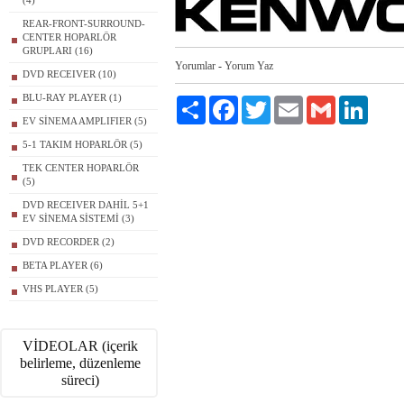
(4)
REAR-FRONT-SURROUND-
CENTER HOPARLÖR
GRUPLARI (16)
Yorumlar
-
Yorum Yaz
DVD RECEIVER (10)
BLU-RAY PLAYER (1)
Paylaş
Facebook
Twitter
Email
Gmail
LinkedI
EV SİNEMA AMPLIFIER (5)
5-1 TAKIM HOPARLÖR (5)
TEK CENTER HOPARLÖR
(5)
DVD RECEIVER DAHİL 5+1
EV SİNEMA SİSTEMİ (3)
DVD RECORDER (2)
BETA PLAYER (6)
VHS PLAYER (5)
VİDEOLAR (içerik
belirleme, düzenleme
süreci)