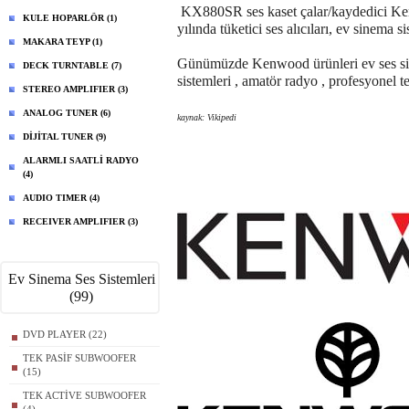
KX880SR ses kaset çalar/kaydedici Kenw
KULE HOPARLÖR (1)
yılında tüketici ses alıcıları, ev sinema s
MAKARA TEYP (1)
Günümüzde Kenwood ürünleri ev ses siste
DECK TURNTABLE (7)
sistemleri , amatör radyo , profesyonel 
STEREO AMPLIFIER (3)
ANALOG TUNER (6)
kaynak: Vikipedi
DİJİTAL TUNER (9)
ALARMLI SAATLİ RADYO
(4)
AUDIO TIMER (4)
RECEIVER AMPLIFIER (3)
Ev Sinema Ses Sistemleri
(99)
DVD PLAYER (22)
TEK PASİF SUBWOOFER
(15)
TEK ACTİVE SUBWOOFER