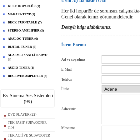
Ürün Açıklamasını Oku
KULE HOPARLÖR (1)
Her iki hoparlör de sorunsuz calışmaktad
MAKARA TEYP (1)
Genel olarak temız görunumdelerdir.
DECK TURNTABLE (7)
Detaylı bılgı alabılırsınız.
STEREO AMPLIFIER (3)
ANALOG TUNER (6)
İstem Formu
DİJİTAL TUNER (9)
ALARMLI SAATLİ RADYO
Ad ve soyadınız
(4)
AUDIO TIMER (4)
E-Mail
RECEIVER AMPLIFIER (3)
Telefon
İliniz
Ev Sinema Ses Sistemleri
(99)
Adresiniz
DVD PLAYER (22)
TEK PASİF SUBWOOFER
(15)
Mesajnız
TEK ACTİVE SUBWOOFER