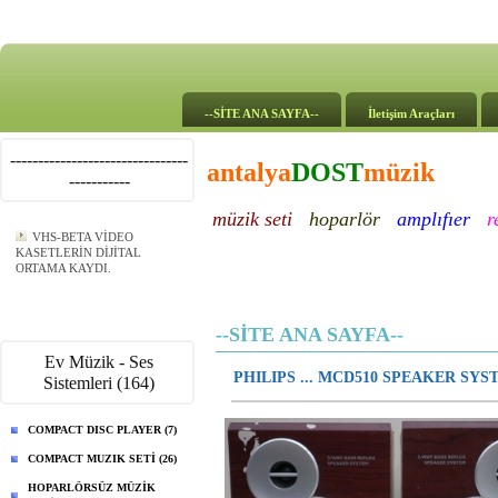
--SİTE ANA SAYFA--
İletişim Araçları
--------------------------------
antalya
DOST
müzik
-----------
müzik seti
hoparlör
amplıfıer
r
VHS-BETA VİDEO
KASETLERİN DİJİTAL
ORTAMA KAYDI.
--SİTE ANA SAYFA--
Ev Müzik - Ses
PHILIPS ... MCD510 SPEAKER SYS
Sistemleri (164)
COMPACT DISC PLAYER (7)
COMPACT MUZIK SETİ (26)
HOPARLÖRSÜZ MÜZİK