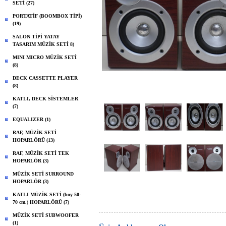
SETİ (27)
PORTATİF (BOOMBOX TİPİ)
(19)
SALON TİPİ YATAY
TASARIM MÜZİK SETİ 8)
MINI MICRO MÜZİK SETİ
(8)
DECK CASSETTE PLAYER
(8)
KATLI, DECK SİSTEMLER
(7)
EQUALIZER (1)
RAF, MÜZİK SETİ
HOPARLÖRÜ (13)
RAF, MÜZİK SETİ TEK
HOPARLÖR (3)
MÜZİK SETİ SURROUND
HOPARLÖR (3)
KATLI MÜZİK SETİ (boy 50-
70 cm.) HOPARLÖRÜ (7)
MÜZİK SETİ SUBWOOFER
(1)