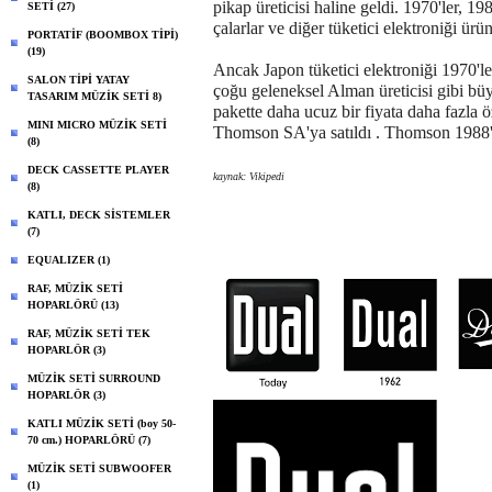
pikap üreticisi haline geldi. 1970'ler, 1
SETİ (27)
çalarlar ve diğer tüketici elektroniği ürünl
PORTATİF (BOOMBOX TİPİ)
(19)
Ancak Japon tüketici elektroniği 1970'l
SALON TİPİ YATAY
çoğu geleneksel Alman üreticisi gibi büy
TASARIM MÜZİK SETİ 8)
pakette daha ucuz bir fiyata daha fazla ö
MINI MICRO MÜZİK SETİ
Thomson SA'ya satıldı . Thomson 1988'
(8)
DECK CASSETTE PLAYER
kaynak: Vikipedi
(8)
KATLI, DECK SİSTEMLER
(7)
EQUALIZER (1)
RAF, MÜZİK SETİ
HOPARLÖRÜ (13)
RAF, MÜZİK SETİ TEK
HOPARLÖR (3)
MÜZİK SETİ SURROUND
HOPARLÖR (3)
KATLI MÜZİK SETİ (boy 50-
70 cm.) HOPARLÖRÜ (7)
MÜZİK SETİ SUBWOOFER
(1)