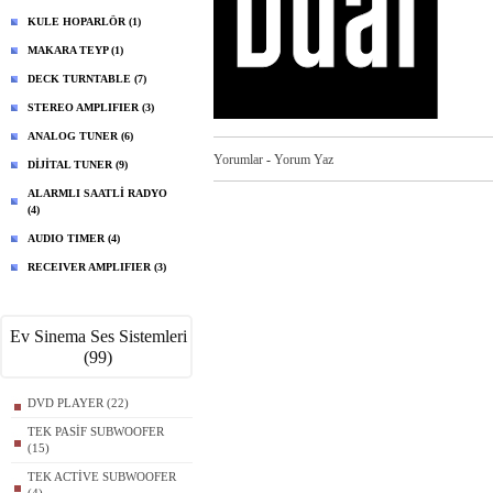
KULE HOPARLÖR (1)
MAKARA TEYP (1)
DECK TURNTABLE (7)
STEREO AMPLIFIER (3)
ANALOG TUNER (6)
Yorumlar
-
Yorum Yaz
DİJİTAL TUNER (9)
ALARMLI SAATLİ RADYO
(4)
AUDIO TIMER (4)
RECEIVER AMPLIFIER (3)
Ev Sinema Ses Sistemleri
(99)
DVD PLAYER (22)
TEK PASİF SUBWOOFER
(15)
TEK ACTİVE SUBWOOFER