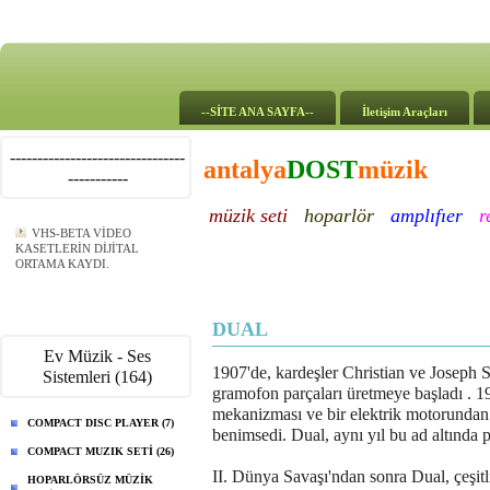
--SİTE ANA SAYFA--
İletişim Araçları
--------------------------------
antalya
DOST
müzik
-----------
müzik seti
hoparlör
amplıfıer
r
VHS-BETA VİDEO
KASETLERİN DİJİTAL
ORTAMA KAYDI.
DUAL
Ev Müzik - Ses
1907'de, kardeşler Christian ve Joseph
Sistemleri (164)
gramofon parçaları üretmeye başladı . 19
mekanizması ve bir elektrik motorundan o
COMPACT DISC PLAYER (7)
benimsedi. Dual, aynı yıl bu ad altında 
COMPACT MUZIK SETİ (26)
II. Dünya Savaşı'ndan sonra Dual, çeşitl
HOPARLÖRSÜZ MÜZİK