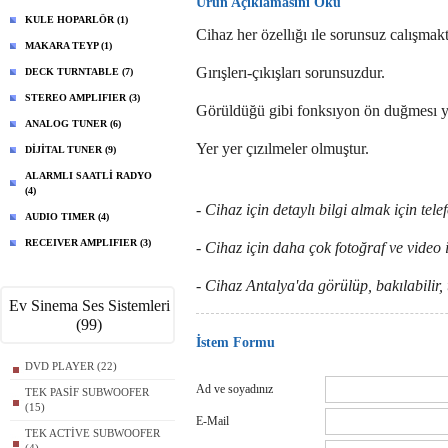
Ürün Açıklamasını Oku
KULE HOPARLÖR (1)
Cihaz her özellığı ıle sorunsuz calışmakt
MAKARA TEYP (1)
Gırışlerı-çıkışları sorunsuzdur.
DECK TURNTABLE (7)
STEREO AMPLIFIER (3)
Görüldüğü gibi fonksıyon ön duğmesı yo
ANALOG TUNER (6)
Yer yer çızılmeler olmuştur.
DİJİTAL TUNER (9)
ALARMLI SAATLİ RADYO
(4)
- Cihaz için detaylı bilgi almak için tel
AUDIO TIMER (4)
RECEIVER AMPLIFIER (3)
- Cihaz için daha çok fotoğraf ve video i
- Cihaz Antalya'da görülüp, bakılabilir, te
Ev Sinema Ses Sistemleri
(99)
İstem Formu
DVD PLAYER (22)
Ad ve soyadınız
TEK PASİF SUBWOOFER
(15)
E-Mail
TEK ACTİVE SUBWOOFER