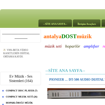
--SİTE ANA SAYFA--
İletişim Araçları
--------------------------------
antalya
DOST
müzik
-----------
müzik seti
hoparlör
amplıfıer
r
VHS-BETA VİDEO
KASETLERİN DİJİTAL
ORTAMA KAYDI.
--SİTE ANA SAYFA--
Ev Müzik - Ses
PIONEER ... DT-500 AUDIO DIJITA
Sistemleri (164)
COMPACT DISC PLAYER (7)
COMPACT MUZIK SETİ (26)
HOPARLÖRSÜZ MÜZİK