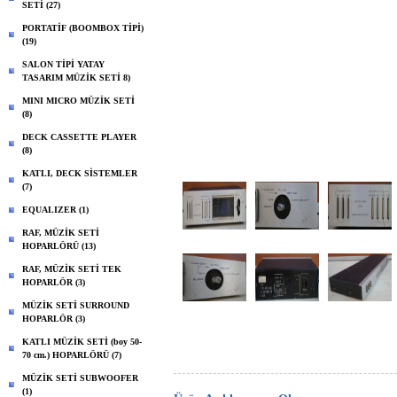
SETİ (27)
PORTATİF (BOOMBOX TİPİ)
(19)
SALON TİPİ YATAY
TASARIM MÜZİK SETİ 8)
MINI MICRO MÜZİK SETİ
(8)
DECK CASSETTE PLAYER
(8)
KATLI, DECK SİSTEMLER
(7)
EQUALIZER (1)
RAF, MÜZİK SETİ
HOPARLÖRÜ (13)
RAF, MÜZİK SETİ TEK
HOPARLÖR (3)
MÜZİK SETİ SURROUND
HOPARLÖR (3)
KATLI MÜZİK SETİ (boy 50-
70 cm.) HOPARLÖRÜ (7)
MÜZİK SETİ SUBWOOFER
(1)