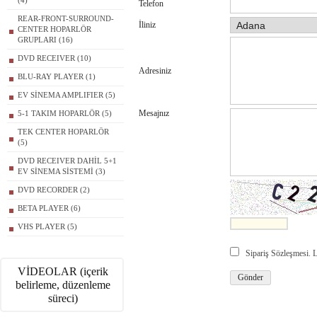
(4)
Telefon
REAR-FRONT-SURROUND-
İliniz
CENTER HOPARLÖR
GRUPLARI (16)
DVD RECEIVER (10)
Adresiniz
BLU-RAY PLAYER (1)
EV SİNEMA AMPLIFIER (5)
Mesajnız
5-1 TAKIM HOPARLÖR (5)
TEK CENTER HOPARLÖR
(5)
DVD RECEIVER DAHİL 5+1
EV SİNEMA SİSTEMİ (3)
DVD RECORDER (2)
BETA PLAYER (6)
VHS PLAYER (5)
Sipariş Sözleşmesi.
VİDEOLAR (içerik
belirleme, düzenleme
süreci)