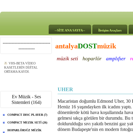
--SİTE ANA SAYFA--
İletişim Araçları
--------------------------------
antalya
DOST
müzik
-----------
müzik seti
hoparlör
amplıfıer
r
VHS-BETA VİDEO
KASETLERİN DİJİTAL
ORTAMA KAYDI.
UHER
Ev Müzik - Ses
Macaristan doğumlu Edmond Uher, 30 H
Sistemleri (164)
Henüz 16 yaşındayken ilk icadını yaptı.
dönemlerde kötü hava koşullarında hava g
COMPACT DISC PLAYER (7)
gelmesi sıkça görülen bir durumdu. Bu 
COMPACT MUZIK SETİ (26)
doldurulduğu sıvı yakıtlı benzini gaz yak
dönem Budapeşte'nin en modern fotoğraf
HOPARLÖRSÜZ MÜZİK