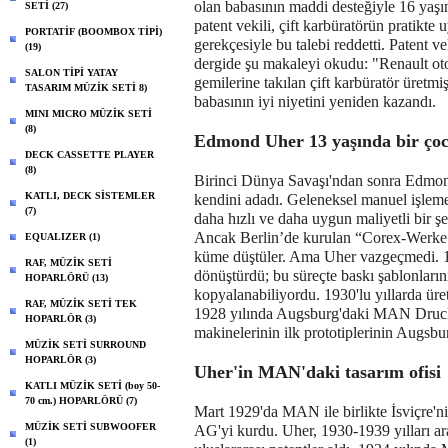
olan babasının maddi desteğiyle 16 yaşı
SETİ (27)
patent vekili, çift karbüratörün pratikte
PORTATİF (BOOMBOX TİPİ)
gerekçesiyle bu talebi reddetti. Patent 
(19)
dergide şu makaleyi okudu: "Renault ot
SALON TİPİ YATAY
gemilerine takılan çift karbüratör üret
TASARIM MÜZİK SETİ 8)
babasının iyi niyetini yeniden kazandı.
MINI MICRO MÜZİK SETİ
(8)
Edmond Uher 13 yaşında bir ço
DECK CASSETTE PLAYER
(8)
Birinci Dünya Savaşı'ndan sonra Edmon
KATLI, DECK SİSTEMLER
kendini adadı. Geleneksel manuel işleme 
(7)
daha hızlı ve daha uygun maliyetli bir şe
Ancak Berlin’de kurulan “Corex-Werke G
EQUALIZER (1)
küme düştüler. Ama Uher vazgeçmedi. 19
RAF, MÜZİK SETİ
dönüştürdü; bu süreçte baskı şablonların
HOPARLÖRÜ (13)
kopyalanabiliyordu. 1930'lu yıllarda üre
RAF, MÜZİK SETİ TEK
1928 yılında Augsburg'daki MAN Druckm
HOPARLÖR (3)
makinelerinin ilk prototiplerinin Augsbur
MÜZİK SETİ SURROUND
HOPARLÖR (3)
Uher'in MAN'daki tasarım ofisi
KATLI MÜZİK SETİ (boy 50-
70 cm.) HOPARLÖRÜ (7)
Mart 1929'da MAN ile birlikte İsviçre'n
MÜZİK SETİ SUBWOOFER
AG'yi kurdu. Uher, 1930-1939 yılları aras
(1)