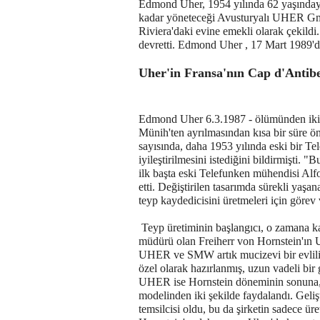
Edmond Uher, 1954 yılında 62 yaşındayke
kadar yöneteceği Avusturyalı UHER Gm
Riviera'daki evine emekli olarak çekildi
devretti. Edmond Uher , 17 Mart 1989'd
Uher'in Fransa'nın Cap d'Antib
Edmond Uher 6.3.1987 - ölümünden iki 
Münih'ten ayrılmasından kısa bir süre ö
sayısında, daha 1953 yılında eski bir Te
iyileştirilmesini istediğini bildirmişti
ilk başta eski Telefunken mühendisi Alfo
etti. Değiştirilen tasarımda sürekli yaş
teyp kaydedicisini üretmeleri için görev 
Teyp üretiminin başlangıcı, o zamana 
müdürü olan Freiherr von Hornstein'ın 
UHER ve SMW artık mucizevi bir evliliğ
özel olarak hazırlanmış, uzun vadeli bi
UHER ise Hornstein döneminin sonuna, y
modelinden iki şekilde faydalandı. Geli
temsilcisi oldu, bu da şirketin sadece ü