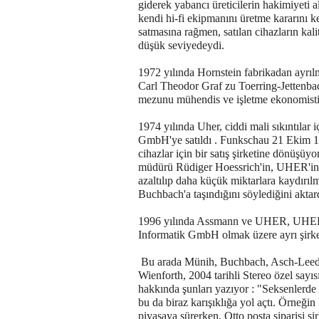
giderek yabancı üreticilerin hakimiyeti a
kendi hi-fi ekipmanını üretme kararını k
satmasına rağmen, satılan cihazların kali
düşük seviyedeydi.
1972 yılında Hornstein fabrikadan ayrıl
Carl Theodor Graf zu Toerring-Jettenb
mezunu mühendis ve işletme ekonomisti
1974 yılında Uher, ciddi mali sıkıntıl
GmbH'ye satıldı . Funkschau 21 Ekim 1
cihazlar için bir satış şirketine dönüşüy
müdürü Rüdiger Hoessrich'in, UHER'in a
azaltılıp daha küçük miktarlara kaydırı
Buchbach'a taşındığını söylediğini aktar
1996 yılında Assmann ve UHER, UH
Informatik GmbH olmak üzere ayrı şirke
Bu arada Münih, Buchbach, Asch-Leeder v
Wienforth, 2004 tarihli Stereo özel sayı
hakkında şunları yazıyor : "Seksenlerde 
bu da biraz karışıklığa yol açtı. Örneğin
piyasaya sürerken, Otto posta siparişi şirk