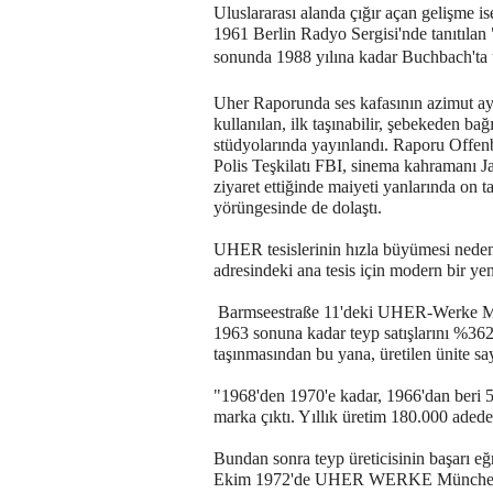
Uluslararası alanda çığır açan gelişme i
1961 Berlin Radyo Sergisi'nde tanıtılan "
sonunda 1988 yılına kadar Buchbach'ta ü
Uher Raporunda ses kafasının azimut ayar
kullanılan, ilk taşınabilir, şebekeden b
stüdyolarında yayınlandı. Raporu Offe
Polis Teşkilatı FBI, sinema kahramanı
ziyaret ettiğinde maiyeti yanlarında on
yörüngesinde de dolaştı.
UHER tesislerinin hızla büyümesi neden
adresindeki ana tesis için modern bir yen
Barmseestraße 11'deki UHER-Werke
1963 sonuna kadar teyp satışlarını %362 
taşınmasından bu yana, üretilen ünite say
"1968'den 1970'e kadar, 1966'dan beri 5
marka çıktı. Yıllık üretim 180.000 adede 
Bundan sonra teyp üreticisinin başarı e
Ekim 1972'de UHER WERKE München KG'