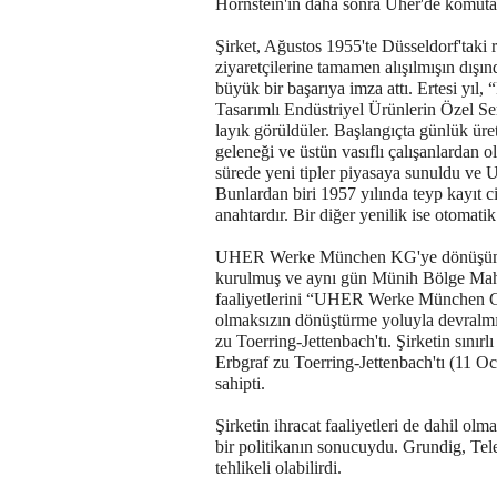
Hornstein'ın daha sonra Uher'de komuta
Şirket, Ağustos 1955'te Düsseldorf'taki 
ziyaretçilerine tamamen alışılmışın dışın
büyük bir başarıya imza attı. Ertesi yı
Tasarımlı Endüstriyel Ürünlerin Özel Se
layık görüldüler. Başlangıçta günlük üre
geleneği ve üstün vasıflı çalışanlardan 
sürede yeni tipler piyasaya sunuldu ve 
Bunlardan biri 1957 yılında teyp kayıt ci
anahtardır. Bir diğer yenilik ise otomatik
UHER Werke München KG'ye dönüşüm “
kurulmuş ve aynı gün Münih Bölge Mahkem
faaliyetlerini “UHER Werke München Gmb
olmaksızın dönüştürme yoluyla devralmı
zu Toerring-Jettenbach'tı. Şirketin sını
Erbgraf zu Toerring-Jettenbach'tı (11 
sahipti.
Şirketin ihracat faaliyetleri de dahil olma
bir politikanın sonucuydu. Grundig, Tel
tehlikeli olabilirdi.