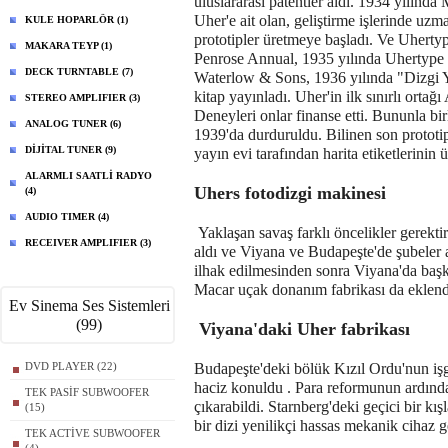
uluslararası patentler aldı. 1934 yılınd
Uher'e ait olan, geliştirme işlerinde 
KULE HOPARLÖR (1)
prototipler üretmeye başladı. Ve Uhertyp 
MAKARA TEYP (1)
Penrose Annual, 1935 yılında Uhertype s
DECK TURNTABLE (7)
Waterlow & Sons, 1936 yılında "Dizgi Yö
kitap yayınladı. Uher'in ilk sınırlı ort
STEREO AMPLIFIER (3)
Deneyleri onlar finanse etti. Bununla birl
ANALOG TUNER (6)
1939'da durduruldu. Bilinen son prototi
DİJİTAL TUNER (9)
yayın evi tarafından harita etiketlerinin 
ALARMLI SAATLİ RADYO
Uhers fotodizgi makinesi
(4)
AUDIO TIMER (4)
Yaklaşan savaş farklı öncelikler gerekti
RECEIVER AMPLIFIER (3)
aldı ve Viyana ve Budapeşte'de şubeler a
ilhak edilmesinden sonra Viyana'da başka
Macar uçak donanım fabrikası da eklendi.
Ev Sinema Ses Sistemleri
(99)
Viyana'daki Uher fabrikası
DVD PLAYER (22)
Budapeşte'deki bölük Kızıl Ordu'nun işg
haciz konuldu . Para reformunun ardınd
TEK PASİF SUBWOOFER
çıkarabildi. Starnberg'deki geçici bir kı
(15)
bir dizi yenilikçi hassas mekanik cihaz ge
TEK ACTİVE SUBWOOFER