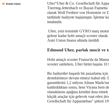
Uher“Uher & Co. Gesellschaft für Appa
Kerem Güney
Töerring-Jettenbach ve Bayan Fiametta 
olarak Wolf Freiherr von Hornstein ve Dr
tarihinde faaliyete başlamıştır. İşletme
imalatıdır.
Uher, yeni tesisinde GYRO marş motorunu 
gelene kadar hobi amaçlı scooter olarak a
Auto Union lisansı altında üretildi
Edmond Uher, parlak mucit ve t
Hobi amaçlı scooter Fransa'da da Manurh
scooter satılırken, Uher birim başına 10
Bu faaliyetler başarılı bir pazarlama içi
desteklemeye devam etmeyi kabul etti. Da
garantilerini 1,2 milyon Alman Markı'nın
kaldırıldıktan sonra, hem Viyana hem de
olanaklarını aştığına kendini ikna etmek
küçük araçlar için gelecek vaat eden j
Gesellschaft für Apparatebau” şirketi 195