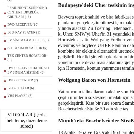
(4)
Budapeşte'deki Uher tesisinin in
REAR-FRONT-SURROUND-
CENTER HOPARLÖR
Bavyera toprak sahibi ve bira fabrikası 
GRUPLARI (16)
planlarını gerçekleştirebilmesi için maki
DVD RECEIVER (10)
yılında alacaklı Zu Toerring-Jettenbach
BLU-RAY PLAYER (1)
ki Uher, SMW'yi Uher'in 31 yaşındaki 
Hornstein'a sattı. Wolfgang Freiherr vo
EV SİNEMA AMPLIFIER (5)
evlenmiş ve böylece UHER klanına dah
5-1 TAKIM HOPARLÖR (5)
kombine bir elektrik alternatörü üretmek 
TEK CENTER HOPARLÖR
geliştirdi. Her iki şirketin çıkarlarının 
(5)
yönetimini de devralması anlamına geliyo
için Hornstein, kontun yatırımcısı tarafı
DVD RECEIVER DAHİL 5+1
EV SİNEMA SİSTEMİ (3)
Wolfgang Baron von Hornstein
DVD RECORDER (2)
BETA PLAYER (6)
Yatırımcının talimatlarının aksine von H
VHS PLAYER (5)
çeşitli ürünlerin sözleşmeli imalatı içi
gerçekleştirdi. Kısa bir süre sonra Starnb
Boschetsrieder Straße 59 adresine taş
VİDEOLAR (içerik
Münih'teki Boschetsrieder Straß
belirleme, düzenleme
süreci)
18 Aralık 1952 ve 16 Ocak 1953 tarihle