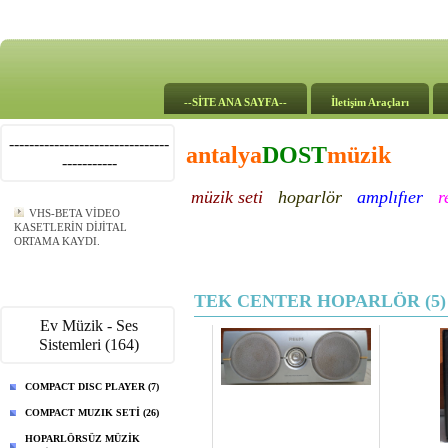
--SİTE ANA SAYFA--
İletişim Araçları
--------------------------------
antalya
DOST
müzik
-----------
müzik seti
hoparlör
amplıfıer
r
VHS-BETA VİDEO
KASETLERİN DİJİTAL
ORTAMA KAYDI.
TEK CENTER HOPARLÖR (5)
Ev Müzik - Ses
Sistemleri (164)
COMPACT DISC PLAYER (7)
COMPACT MUZIK SETİ (26)
HOPARLÖRSÜZ MÜZİK