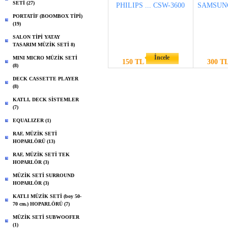
SETİ (27)
PHILIPS ... CSW-3600
SAMSUNG 
PORTATİF (BOOMBOX TİPİ)
(19)
SALON TİPİ YATAY
TASARIM MÜZİK SETİ 8)
İncele
MINI MICRO MÜZİK SETİ
150 TL
300 T
(8)
DECK CASSETTE PLAYER
(8)
KATLI, DECK SİSTEMLER
(7)
EQUALIZER (1)
RAF, MÜZİK SETİ
HOPARLÖRÜ (13)
RAF, MÜZİK SETİ TEK
HOPARLÖR (3)
MÜZİK SETİ SURROUND
HOPARLÖR (3)
KATLI MÜZİK SETİ (boy 50-
70 cm.) HOPARLÖRÜ (7)
MÜZİK SETİ SUBWOOFER
(1)