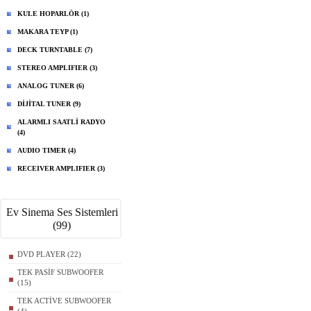
KULE HOPARLÖR (1)
MAKARA TEYP (1)
DECK TURNTABLE (7)
STEREO AMPLIFIER (3)
ANALOG TUNER (6)
DİJİTAL TUNER (9)
ALARMLI SAATLİ RADYO
(4)
AUDIO TIMER (4)
RECEIVER AMPLIFIER (3)
Ev Sinema Ses Sistemleri
(99)
DVD PLAYER (22)
TEK PASİF SUBWOOFER
(15)
TEK ACTİVE SUBWOOFER