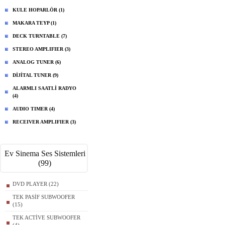
KULE HOPARLÖR (1)
MAKARA TEYP (1)
DECK TURNTABLE (7)
STEREO AMPLIFIER (3)
ANALOG TUNER (6)
DİJİTAL TUNER (9)
ALARMLI SAATLİ RADYO
(4)
AUDIO TIMER (4)
RECEIVER AMPLIFIER (3)
Ev Sinema Ses Sistemleri
(99)
DVD PLAYER (22)
TEK PASİF SUBWOOFER
(15)
TEK ACTİVE SUBWOOFER