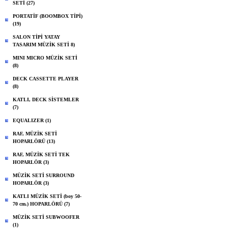
SETİ (27)
PORTATİF (BOOMBOX TİPİ)
(19)
SALON TİPİ YATAY
TASARIM MÜZİK SETİ 8)
MINI MICRO MÜZİK SETİ
(8)
DECK CASSETTE PLAYER
(8)
KATLI, DECK SİSTEMLER
(7)
EQUALIZER (1)
RAF, MÜZİK SETİ
HOPARLÖRÜ (13)
RAF, MÜZİK SETİ TEK
HOPARLÖR (3)
MÜZİK SETİ SURROUND
HOPARLÖR (3)
KATLI MÜZİK SETİ (boy 50-
70 cm.) HOPARLÖRÜ (7)
MÜZİK SETİ SUBWOOFER
(1)