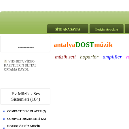
--SİTE ANA SAYFA--
İletişim Araçları
--------------------------------
antalya
DOST
müzik
-----------
müzik seti
hoparlör
amplıfıer
r
VHS-BETA VİDEO
KASETLERİN DİJİTAL
ORTAMA KAYDI.
Ev Müzik - Ses
Sistemleri (164)
COMPACT DISC PLAYER (7)
COMPACT MUZIK SETİ (26)
HOPARLÖRSÜZ MÜZİK