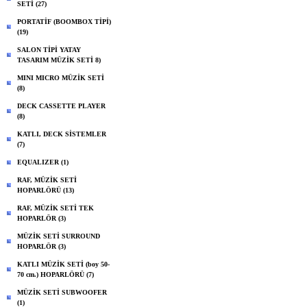
SETİ (27)
PORTATİF (BOOMBOX TİPİ)
(19)
SALON TİPİ YATAY
TASARIM MÜZİK SETİ 8)
MINI MICRO MÜZİK SETİ
(8)
DECK CASSETTE PLAYER
(8)
KATLI, DECK SİSTEMLER
(7)
EQUALIZER (1)
RAF, MÜZİK SETİ
HOPARLÖRÜ (13)
RAF, MÜZİK SETİ TEK
HOPARLÖR (3)
MÜZİK SETİ SURROUND
HOPARLÖR (3)
KATLI MÜZİK SETİ (boy 50-
70 cm.) HOPARLÖRÜ (7)
MÜZİK SETİ SUBWOOFER
(1)