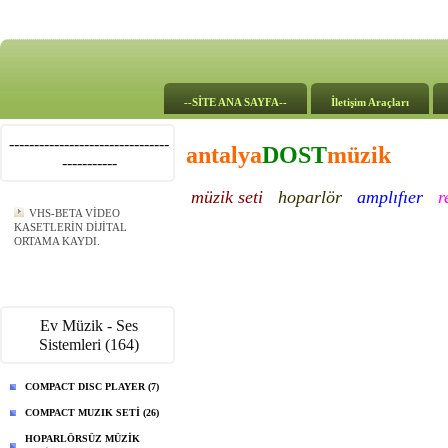
--SİTE ANA SAYFA--
İletişim Araçları
--------------------------------
antalya
DOST
müzik
-----------
müzik seti
hoparlör
amplıfıer
r
VHS-BETA VİDEO
KASETLERİN DİJİTAL
ORTAMA KAYDI.
Ev Müzik - Ses
Sistemleri (164)
COMPACT DISC PLAYER (7)
COMPACT MUZIK SETİ (26)
HOPARLÖRSÜZ MÜZİK