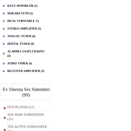
KULE HOPARLÖR (1)
MAKARA TEYP (1)
DECK TURNTABLE (7)
STEREO AMPLIFIER (3)
ANALOG TUNER (6)
DİJİTAL TUNER (9)
ALARMLI SAATLİ RADYO
(4)
AUDIO TIMER (4)
RECEIVER AMPLIFIER (3)
Ev Sinema Ses Sistemleri
(99)
DVD PLAYER (22)
TEK PASİF SUBWOOFER
(15)
TEK ACTİVE SUBWOOFER