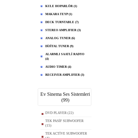
KULE HOPARLÖR (1)
MAKARA TEYP (1)
DECK TURNTABLE (7)
STEREO AMPLIFIER (3)
ANALOG TUNER (6)
DİJİTAL TUNER (9)
ALARMLI SAATLİ RADYO
(4)
AUDIO TIMER (4)
RECEIVER AMPLIFIER (3)
Ev Sinema Ses Sistemleri
(99)
DVD PLAYER (22)
TEK PASİF SUBWOOFER
(15)
TEK ACTİVE SUBWOOFER