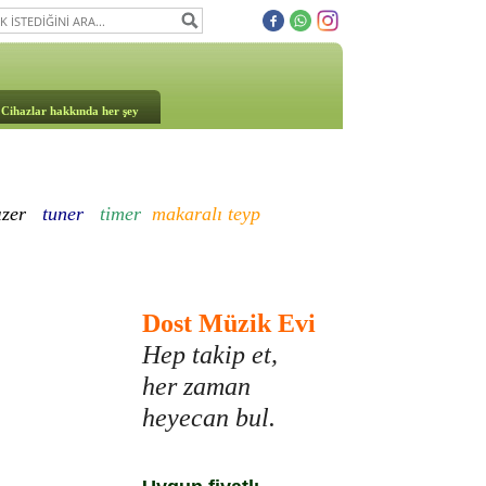
Cihazlar hakkında her şey
ızer
tuner
timer
makaralı teyp
Dost Müzik Evi
Hep takip et,
her zaman
heyecan bul.