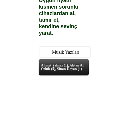
Uygun fiyatlı
kısmen sorunlu
cihazlardan al,
tamir et,
kendine sevinç
yarat.
Müzik Yazıları
Ahmet Yılmaz (1), Aktan Ali
Özlük (5), Sinan Doyan (1)