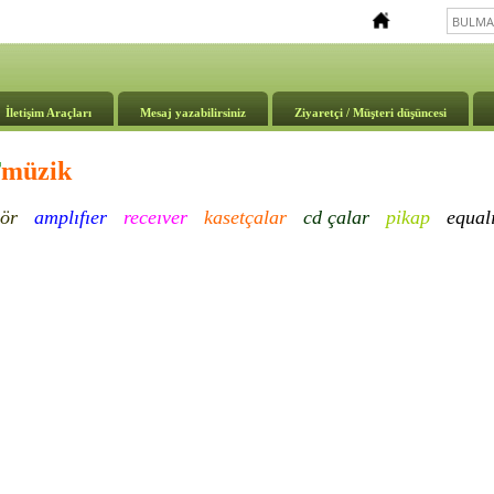
İletişim Araçları
Mesaj yazabilirsiniz
Ziyaretçi / Müşteri düşüncesi
T
müzik
ör
amplıfıer
receıver
kasetçalar
cd çalar
pikap
e
qual