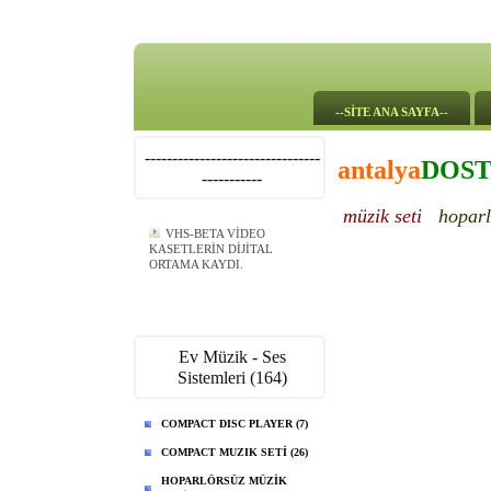
--SİTE ANA SAYFA--
--------------------------------
antalya
DOS
-----------
müzik seti
hoparl
VHS-BETA VİDEO
KASETLERİN DİJİTAL
ORTAMA KAYDI.
Ev Müzik - Ses
Sistemleri (164)
COMPACT DISC PLAYER (7)
COMPACT MUZIK SETİ (26)
HOPARLÖRSÜZ MÜZİK