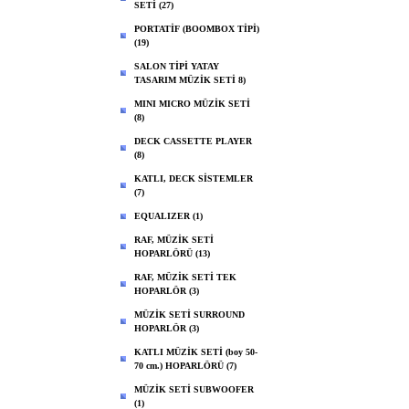
SETİ (27)
PORTATİF (BOOMBOX TİPİ)
(19)
SALON TİPİ YATAY
TASARIM MÜZİK SETİ 8)
MINI MICRO MÜZİK SETİ
(8)
DECK CASSETTE PLAYER
(8)
KATLI, DECK SİSTEMLER
(7)
EQUALIZER (1)
RAF, MÜZİK SETİ
HOPARLÖRÜ (13)
RAF, MÜZİK SETİ TEK
HOPARLÖR (3)
MÜZİK SETİ SURROUND
HOPARLÖR (3)
KATLI MÜZİK SETİ (boy 50-
70 cm.) HOPARLÖRÜ (7)
MÜZİK SETİ SUBWOOFER
(1)