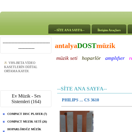
--SİTE ANA SAYFA--
İletişim Araçları
--------------------------------
antalya
DOST
müzik
-----------
müzik seti
hoparlör
amplıfıer
r
VHS-BETA VİDEO
KASETLERİN DİJİTAL
ORTAMA KAYDI.
--SİTE ANA SAYFA--
Ev Müzik - Ses
PHILIPS ... CS 3610
Sistemleri (164)
COMPACT DISC PLAYER (7)
COMPACT MUZIK SETİ (26)
HOPARLÖRSÜZ MÜZİK