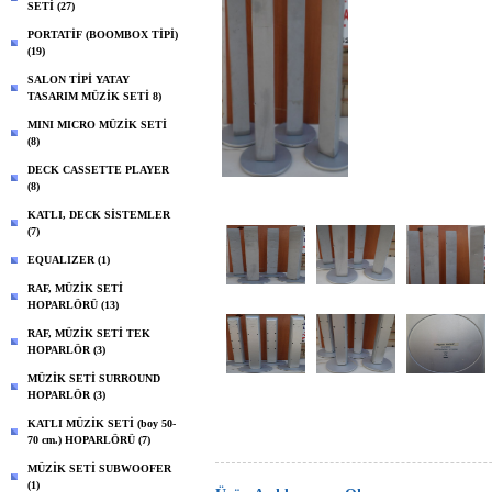
SETİ (27)
PORTATİF (BOOMBOX TİPİ)
(19)
SALON TİPİ YATAY
TASARIM MÜZİK SETİ 8)
MINI MICRO MÜZİK SETİ
(8)
DECK CASSETTE PLAYER
(8)
KATLI, DECK SİSTEMLER
(7)
EQUALIZER (1)
RAF, MÜZİK SETİ
HOPARLÖRÜ (13)
RAF, MÜZİK SETİ TEK
HOPARLÖR (3)
MÜZİK SETİ SURROUND
HOPARLÖR (3)
KATLI MÜZİK SETİ (boy 50-
70 cm.) HOPARLÖRÜ (7)
MÜZİK SETİ SUBWOOFER
(1)