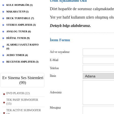
Ürün Açıklamasını Oku
KULE HOPARLÖR (1)
Dört hoparlör de sorunsuz calışmaktadır
MAKARA TEYP (1)
Yer yer hafıf kullanım ızlerı oluşmuş ol
DECK TURNTABLE (7)
STEREO AMPLIFIER (3)
Detaylı bılgı alabılırsınız.
ANALOG TUNER (6)
DİJİTAL TUNER (9)
İstem Formu
ALARMLI SAATLİ RADYO
(4)
Ad ve soyadınız
AUDIO TIMER (4)
E-Mail
RECEIVER AMPLIFIER (3)
Telefon
İliniz
Ev Sinema Ses Sistemleri
(99)
Adresiniz
DVD PLAYER (22)
TEK PASİF SUBWOOFER
(15)
Mesajnız
TEK ACTİVE SUBWOOFER