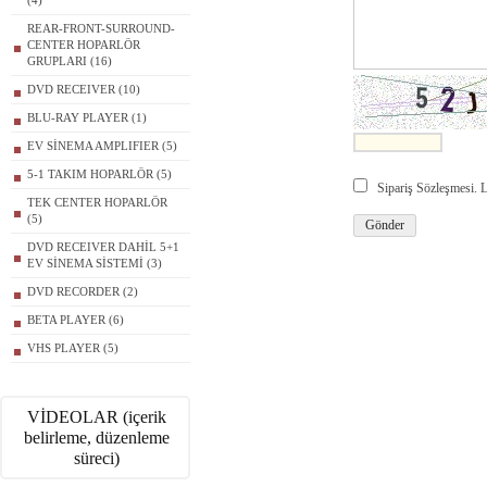
(4)
REAR-FRONT-SURROUND-
CENTER HOPARLÖR
GRUPLARI (16)
DVD RECEIVER (10)
BLU-RAY PLAYER (1)
EV SİNEMA AMPLIFIER (5)
5-1 TAKIM HOPARLÖR (5)
Sipariş Sözleşmesi.
TEK CENTER HOPARLÖR
(5)
DVD RECEIVER DAHİL 5+1
EV SİNEMA SİSTEMİ (3)
DVD RECORDER (2)
BETA PLAYER (6)
VHS PLAYER (5)
VİDEOLAR (içerik
belirleme, düzenleme
süreci)