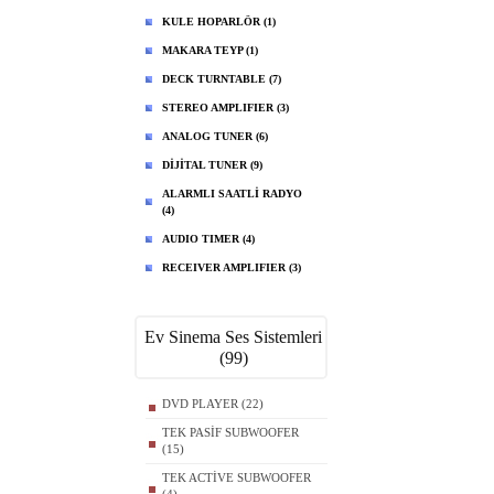
KULE HOPARLÖR (1)
MAKARA TEYP (1)
DECK TURNTABLE (7)
STEREO AMPLIFIER (3)
ANALOG TUNER (6)
DİJİTAL TUNER (9)
ALARMLI SAATLİ RADYO
(4)
AUDIO TIMER (4)
RECEIVER AMPLIFIER (3)
Ev Sinema Ses Sistemleri
(99)
DVD PLAYER (22)
TEK PASİF SUBWOOFER
(15)
TEK ACTİVE SUBWOOFER