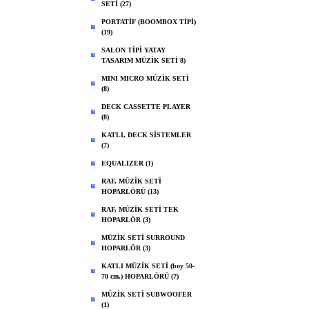
SETİ (27)
PORTATİF (BOOMBOX TİPİ)
(19)
SALON TİPİ YATAY
TASARIM MÜZİK SETİ 8)
MINI MICRO MÜZİK SETİ
(8)
DECK CASSETTE PLAYER
(8)
KATLI, DECK SİSTEMLER
(7)
EQUALIZER (1)
RAF, MÜZİK SETİ
HOPARLÖRÜ (13)
RAF, MÜZİK SETİ TEK
HOPARLÖR (3)
MÜZİK SETİ SURROUND
HOPARLÖR (3)
KATLI MÜZİK SETİ (boy 50-
70 cm.) HOPARLÖRÜ (7)
MÜZİK SETİ SUBWOOFER
(1)