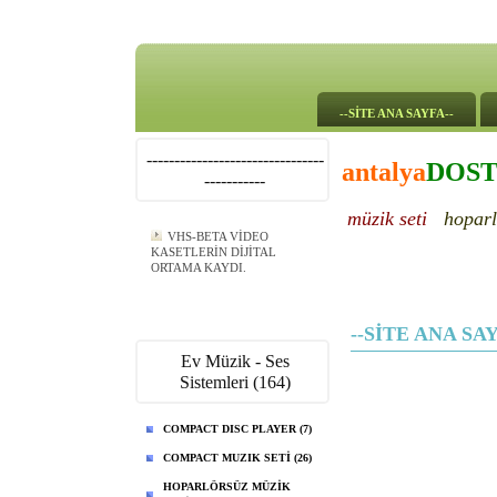
--SİTE ANA SAYFA--
--------------------------------
antalya
DOS
-----------
müzik seti
hoparl
VHS-BETA VİDEO
KASETLERİN DİJİTAL
ORTAMA KAYDI.
--SİTE ANA SAY
Ev Müzik - Ses
Sistemleri (164)
COMPACT DISC PLAYER (7)
COMPACT MUZIK SETİ (26)
HOPARLÖRSÜZ MÜZİK