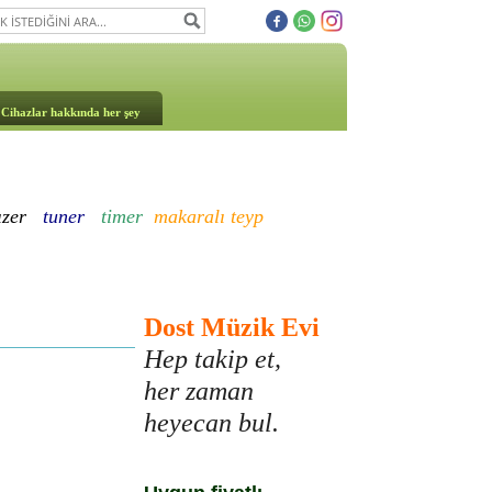
Cihazlar hakkında her şey
ızer
tuner
timer
makaralı teyp
Dost Müzik Evi
Hep takip et,
her zaman
heyecan bul.