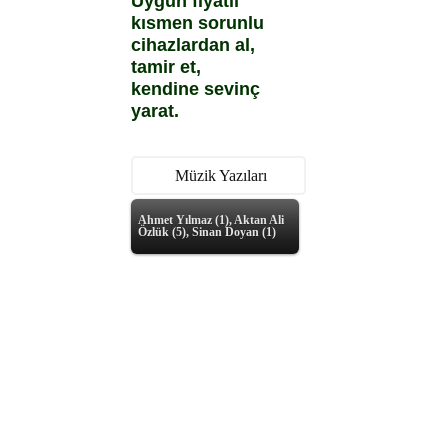
Uygun fiyatlı
kısmen sorunlu
cihazlardan al,
tamir et,
kendine sevinç
yarat.
Müzik Yazıları
Ahmet Yılmaz (1), Aktan Ali
Özlük (5), Sinan Doyan (1)