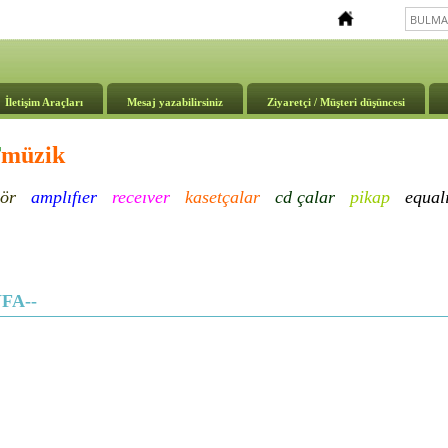
İletişim Araçları
Mesaj yazabilirsiniz
Ziyaretçi / Müşteri düşüncesi
T
müzik
ör
amplıfıer
receıver
kasetçalar
cd çalar
pikap
e
qual
FA--