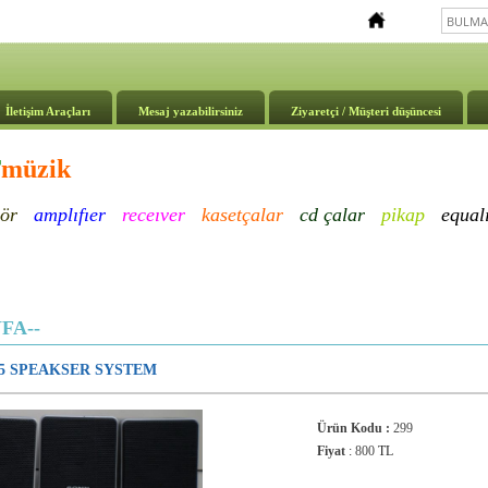
İletişim Araçları
Mesaj yazabilirsiniz
Ziyaretçi / Müşteri düşüncesi
T
müzik
ör
amplıfıer
receıver
kasetçalar
cd çalar
pikap
e
qual
FA--
155 SPEAKSER SYSTEM
Ürün Kodu :
299
Fiyat
:
800
TL