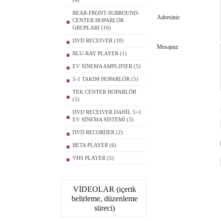
(4)
REAR-FRONT-SURROUND-
Adresiniz
CENTER HOPARLÖR
GRUPLARI (16)
DVD RECEIVER (10)
Mesajnız
BLU-RAY PLAYER (1)
EV SİNEMA AMPLIFIER (5)
5-1 TAKIM HOPARLÖR (5)
TEK CENTER HOPARLÖR
(5)
DVD RECEIVER DAHİL 5+1
EV SİNEMA SİSTEMİ (3)
DVD RECORDER (2)
BETA PLAYER (6)
VHS PLAYER (5)
VİDEOLAR (içerik
belirleme, düzenleme
süreci)