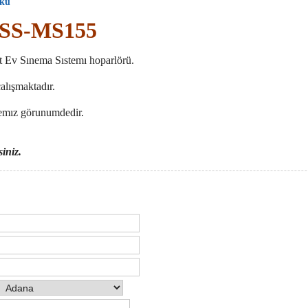
Oku
 SS-MS155
t Ev Sınema Sıstemı hoparlörü.
alışmaktadır.
temız görunumdedir.
siniz.