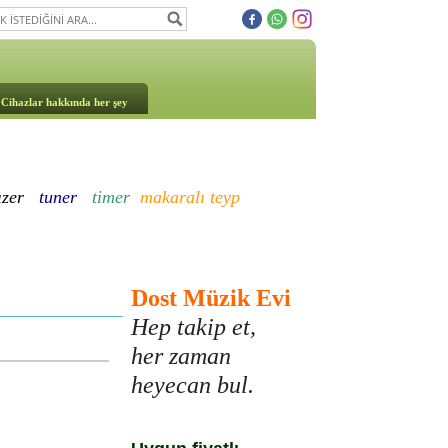
Cihazlar hakkında her şey
ızer
tuner
timer
makaralı teyp
Dost Müzik Evi
Hep takip et,
her zaman
heyecan bul.