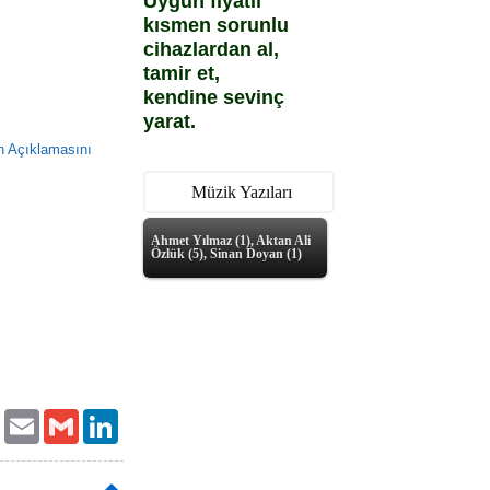
Uygun fiyatlı
kısmen sorunlu
cihazlardan al,
tamir et,
kendine sevinç
yarat.
n Açıklamasını
Müzik Yazıları
Ahmet Yılmaz (1), Aktan Ali
Özlük (5), Sinan Doyan (1)
ok
Twitter
Email
Gmail
LinkedIn