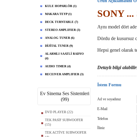
Ürün Açıklamasını 
KULE HOPARLÖR (1)
SONY ...
MAKARA TEYP (1)
DECK TURNTABLE (7)
Aynı model dört ade
STEREO AMPLIFIER (3)
Dördu de kusursuz c
ANALOG TUNER (6)
DİJİTAL TUNER (9)
Hepsi genel olarak 
ALARMLI SAATLİ RADYO
(4)
AUDIO TIMER (4)
Detaylı bilgi alabilir
RECEIVER AMPLIFIER (3)
İstem Formu
Ev Sinema Ses Sistemleri
(99)
Ad ve soyadınız
E-Mail
DVD PLAYER (22)
Telefon
TEK PASİF SUBWOOFER
(15)
İliniz
TEK ACTİVE SUBWOOFER