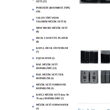
SETİ (27)
PORTATİF (BOOMBOX TİPİ)
(19)
SALON TİPİ YATAY
TASARIM MÜZİK SETİ 8)
MINI MICRO MÜZİK SETİ
(8)
DECK CASSETTE PLAYER
(8)
KATLI, DECK SİSTEMLER
(7)
EQUALIZER (1)
RAF, MÜZİK SETİ
HOPARLÖRÜ (13)
RAF, MÜZİK SETİ TEK
HOPARLÖR (3)
MÜZİK SETİ SURROUND
HOPARLÖR (3)
KATLI MÜZİK SETİ (boy 50-
70 cm.) HOPARLÖRÜ (7)
MÜZİK SETİ SUBWOOFER
(1)