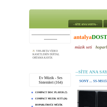
--SİTE ANA SAYFA--
--------------------------------
antalya
DOS
-----------
müzik seti
hoparl
VHS-BETA VİDEO
KASETLERİN DİJİTAL
ORTAMA KAYDI.
--SİTE ANA SAY
Ev Müzik - Ses
SONY ... SS-MS
Sistemleri (164)
COMPACT DISC PLAYER (7)
COMPACT MUZIK SETİ (26)
HOPARLÖRSÜZ MÜZİK