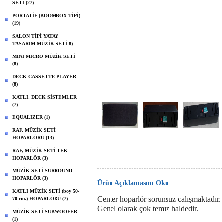
SETİ (27)
PORTATİF (BOOMBOX TİPİ)
(19)
SALON TİPİ YATAY
TASARIM MÜZİK SETİ 8)
MINI MICRO MÜZİK SETİ
(8)
DECK CASSETTE PLAYER
(8)
KATLI, DECK SİSTEMLER
(7)
EQUALIZER (1)
RAF, MÜZİK SETİ
HOPARLÖRÜ (13)
RAF, MÜZİK SETİ TEK
HOPARLÖR (3)
MÜZİK SETİ SURROUND
HOPARLÖR (3)
Ürün Açıklamasını Oku
KATLI MÜZİK SETİ (boy 50-
Center hoparlör sorunsuz calışmaktadır.
70 cm.) HOPARLÖRÜ (7)
Genel olarak çok temız haldedir.
MÜZİK SETİ SUBWOOFER
(1)