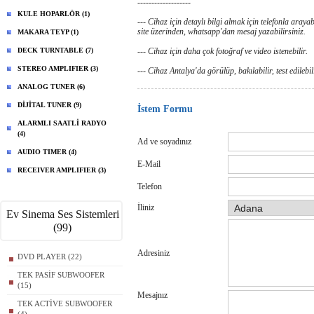
-------------------
KULE HOPARLÖR (1)
--- Cihaz için detaylı bilgi almak için telefonla arayabi
site üzerinden, whatsapp'dan mesaj yazabilirsiniz.
MAKARA TEYP (1)
DECK TURNTABLE (7)
--- Cihaz için daha çok fotoğraf ve video istenebilir.
STEREO AMPLIFIER (3)
--- Cihaz Antalya'da görülüp, bakılabilir, test edilebil
ANALOG TUNER (6)
DİJİTAL TUNER (9)
İstem Formu
ALARMLI SAATLİ RADYO
(4)
Ad ve soyadınız
AUDIO TIMER (4)
E-Mail
RECEIVER AMPLIFIER (3)
Telefon
İliniz
Ev Sinema Ses Sistemleri
(99)
Adresiniz
DVD PLAYER (22)
TEK PASİF SUBWOOFER
(15)
Mesajnız
TEK ACTİVE SUBWOOFER