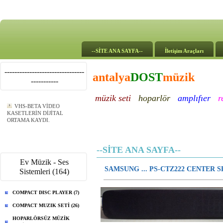
--SİTE ANA SAYFA--
İletişim Araçları
--------------------------------
antalya
DOST
müzik
-----------
müzik seti
hoparlör
amplıfıer
r
VHS-BETA VİDEO
KASETLERİN DİJİTAL
ORTAMA KAYDI.
--SİTE ANA SAYFA--
Ev Müzik - Ses
SAMSUNG ... PS-CTZ222 CENTER 
Sistemleri (164)
COMPACT DISC PLAYER (7)
COMPACT MUZIK SETİ (26)
HOPARLÖRSÜZ MÜZİK