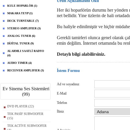
Ürün Açıklamasını Oku
KULE HOPARLÖR (1)
Her iki hoparlörün durumu her yönden net
MAKARA TEYP (1)
net bellidir. Yine tizlerin de hali ortadadı
DECK TURNTABLE (7)
Bu haliyle edinilmiştir ve hiçbir müdahe
STEREO AMPLIFIER (3)
ANALOG TUNER (6)
Gerekli tamirleri olunca genel olarak ç
emin değilim. İnternet ortamında bu re
DİJİTAL TUNER (9)
ALARMLI SAATLİ RADYO
Detaylı bilgi alabilirsiniz.
(4)
AUDIO TIMER (4)
İstem Formu
RECEIVER AMPLIFIER (3)
Ad ve soyadınız
Ev Sinema Ses Sistemleri
E-Mail
(99)
Telefon
DVD PLAYER (22)
İliniz
TEK PASİF SUBWOOFER
(15)
TEK ACTİVE SUBWOOFER