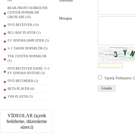
(4)
Adresiniz
REAR-FRONT-SURROUND-
CENTER HOPARLÖR
GRUPLARI (16)
Mesajnız
DVD RECEIVER (10)
BLU-RAY PLAYER (1)
EV SİNEMA AMPLIFIER (5)
5-1 TAKIM HOPARLÖR (5)
TEK CENTER HOPARLÖR
(5)
DVD RECEIVER DAHİL 5+1
EV SİNEMA SİSTEMİ (3)
Sipariş Sözleşmesi.
DVD RECORDER (2)
BETA PLAYER (6)
VHS PLAYER (5)
VİDEOLAR (içerik
belirleme, düzenleme
süreci)