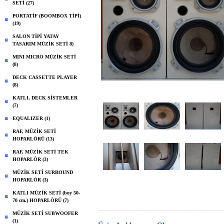
SETİ (27)
PORTATİF (BOOMBOX TİPİ)
(19)
SALON TİPİ YATAY
TASARIM MÜZİK SETİ 8)
MINI MICRO MÜZİK SETİ
(8)
DECK CASSETTE PLAYER
(8)
KATLI, DECK SİSTEMLER
(7)
EQUALIZER (1)
RAF, MÜZİK SETİ
HOPARLÖRÜ (13)
RAF, MÜZİK SETİ TEK
HOPARLÖR (3)
MÜZİK SETİ SURROUND
HOPARLÖR (3)
KATLI MÜZİK SETİ (boy 50-
70 cm.) HOPARLÖRÜ (7)
MÜZİK SETİ SUBWOOFER
(1)