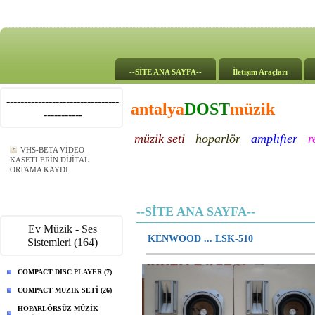
--SİTE ANA SAYFA--
İletişim Araçları
--------------------------------
antalya
DOST
müzik
-----------
müzik seti
hoparlör
amplıfıer
r
VHS-BETA VİDEO
KASETLERİN DİJİTAL
ORTAMA KAYDI.
--SİTE ANA SAYFA--
Ev Müzik - Ses
KENWOOD ... LSK-510
Sistemleri (164)
COMPACT DISC PLAYER (7)
COMPACT MUZIK SETİ (26)
HOPARLÖRSÜZ MÜZİK