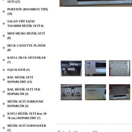
SETİ (27)
PORTATİF (BOOMBOX TİPİ)
(19)
SALON TİPİ YATAY
TASARIM MÜZİK SETİ 8)
MINI MICRO MÜZİK SETİ
(8)
DECK CASSETTE PLAYER
(8)
KATLI, DECK SİSTEMLER
(7)
EQUALIZER (1)
RAF, MÜZİK SETİ
HOPARLÖRÜ (13)
RAF, MÜZİK SETİ TEK
HOPARLÖR (3)
MÜZİK SETİ SURROUND
HOPARLÖR (3)
KATLI MÜZİK SETİ (boy 50-
70 cm.) HOPARLÖRÜ (7)
MÜZİK SETİ SUBWOOFER
(1)