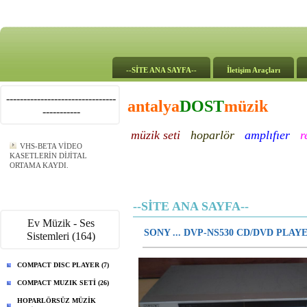
--SİTE ANA SAYFA--
İletişim Araçları
--------------------------------
antalya
DOST
müzik
-----------
müzik seti
hoparlör
amplıfıer
r
VHS-BETA VİDEO
KASETLERİN DİJİTAL
ORTAMA KAYDI.
--SİTE ANA SAYFA--
Ev Müzik - Ses
SONY ... DVP-NS530 CD/DVD PLAY
Sistemleri (164)
COMPACT DISC PLAYER (7)
COMPACT MUZIK SETİ (26)
HOPARLÖRSÜZ MÜZİK