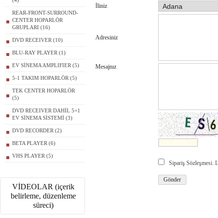
(4)
İliniz
REAR-FRONT-SURROUND-
CENTER HOPARLÖR
GRUPLARI (16)
Adresiniz
DVD RECEIVER (10)
BLU-RAY PLAYER (1)
EV SİNEMA AMPLIFIER (5)
Mesajnız
5-1 TAKIM HOPARLÖR (5)
TEK CENTER HOPARLÖR
(5)
DVD RECEIVER DAHİL 5+1
EV SİNEMA SİSTEMİ (3)
DVD RECORDER (2)
BETA PLAYER (6)
VHS PLAYER (5)
Sipariş Sözleşmesi.
VİDEOLAR (içerik
belirleme, düzenleme
süreci)