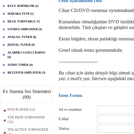
Ürün Açıklamasını Oku
KULE HOPARLÖR (1)
Cihaz CD/DVD sorunsuz oynatmaktadı
MAKARA TEYP (1)
Kumandası olmadığından DVD özellıkler
DECK TURNTABLE (7)
dınlenebılır. Tüm çıkışları ve girişleri s
STEREO AMPLIFIER (3)
ANALOG TUNER (6)
Ekran bılgılerı, ekran parlaklığı sorunsu
DİJİTAL TUNER (9)
Genel olarak temız gorunumdedır.
ALARMLI SAATLİ RADYO
(4)
--------------------------
AUDIO TIMER (4)
Bu cihaz için daha detaylı bilgi almak i
RECEIVER AMPLIFIER (3)
yaz. e.mail'e yaz. İstersen aşağıdaki is
Ev Sinema Ses Sistemleri
İstem Formu
(99)
Ad ve soyadınız
DVD PLAYER (22)
TEK PASİF SUBWOOFER
E-Mail
(15)
Telefon
TEK ACTİVE SUBWOOFER