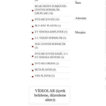
(4)
İliniz
REAR-FRONT-SURROUND-
CENTER HOPARLÖR
GRUPLARI (16)
Adresiniz
DVD RECEIVER (10)
BLU-RAY PLAYER (1)
EV SİNEMA AMPLIFIER (5)
Mesajnız
5-1 TAKIM HOPARLÖR (5)
TEK CENTER HOPARLÖR
(5)
DVD RECEIVER DAHİL 5+1
EV SİNEMA SİSTEMİ (3)
DVD RECORDER (2)
BETA PLAYER (6)
VHS PLAYER (5)
VİDEOLAR (içerik
belirleme, düzenleme
süreci)