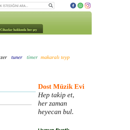
Cihazlar hakkında her şey
ızer
tuner
timer
makaralı teyp
Dost Müzik Evi
Hep takip et,
her zaman
heyecan bul.