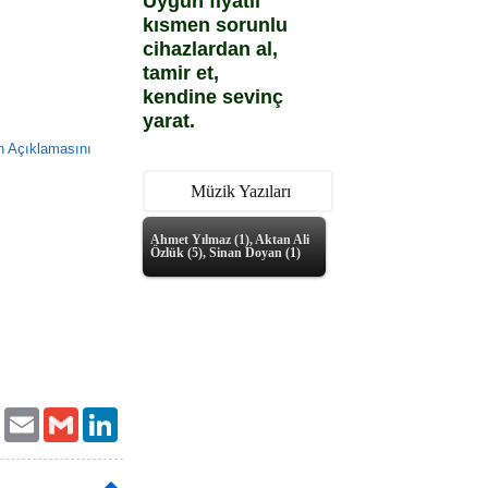
Uygun fiyatlı
kısmen sorunlu
cihazlardan al,
tamir et,
kendine sevinç
yarat.
n Açıklamasını
Müzik Yazıları
Ahmet Yılmaz (1), Aktan Ali
Özlük (5), Sinan Doyan (1)
ok
Twitter
Email
Gmail
LinkedIn