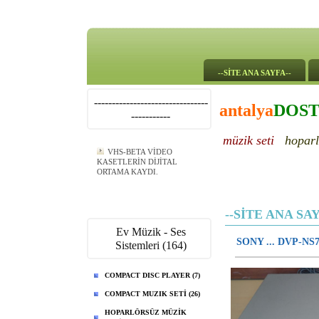
--SİTE ANA SAYFA--
--------------------------------
antalya
DOS
-----------
müzik seti
hoparl
VHS-BETA VİDEO
KASETLERİN DİJİTAL
ORTAMA KAYDI.
--SİTE ANA SAY
Ev Müzik - Ses
SONY ... DVP-N
Sistemleri (164)
COMPACT DISC PLAYER (7)
COMPACT MUZIK SETİ (26)
HOPARLÖRSÜZ MÜZİK