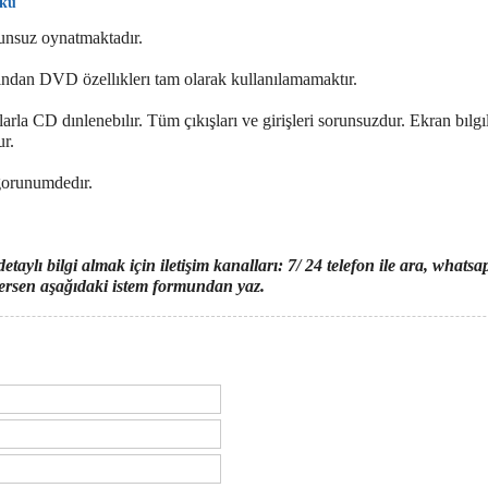
Oku
nsuz oynatmaktadır.
dan DVD özellıklerı tam olarak kullanılamamaktır.
arla CD dınlenebılır. Tüm çıkışları ve girişleri sorunsuzdur. Ekran bılgı
ur.
gorunumdedır.
etaylı bilgi almak için iletişim kanalları: 7/ 24 telefon ile ara, what
stersen aşağıdaki istem formundan yaz.