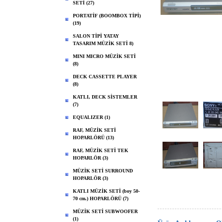
SETİ (27)
PORTATİF (BOOMBOX TİPİ)
(19)
SALON TİPİ YATAY
TASARIM MÜZİK SETİ 8)
MINI MICRO MÜZİK SETİ
(8)
DECK CASSETTE PLAYER
(8)
KATLI, DECK SİSTEMLER
(7)
EQUALIZER (1)
RAF, MÜZİK SETİ
HOPARLÖRÜ (13)
RAF, MÜZİK SETİ TEK
HOPARLÖR (3)
MÜZİK SETİ SURROUND
HOPARLÖR (3)
KATLI MÜZİK SETİ (boy 50-
70 cm.) HOPARLÖRÜ (7)
MÜZİK SETİ SUBWOOFER
(1)