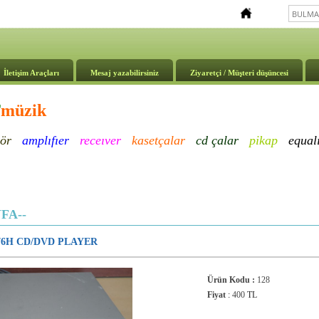
İletişim Araçları
Mesaj yazabilirsiniz
Ziyaretçi / Müşteri düşüncesi
T
müzik
ör
amplıfıer
receıver
kasetçalar
cd çalar
pikap
e
qual
FA--
S76H CD/DVD PLAYER
Ürün Kodu :
128
Fiyat
:
400
TL