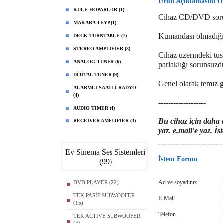
Ürün Açıklamasını 
KULE HOPARLÖR (1)
Cihaz CD/DVD soru
MAKARA TEYP (1)
Kumandası olmadığın
DECK TURNTABLE (7)
STEREO AMPLIFIER (3)
Cıhaz uzerındeki tusl
ANALOG TUNER (6)
parlaklığı sorunsuzd
DİJİTAL TUNER (9)
Genel olarak temız 
ALARMLI SAATLİ RADYO
(4)
-------------------
AUDIO TIMER (4)
Bu cihaz için daha d
RECEIVER AMPLIFIER (3)
yaz. e.mail'e yaz. İ
Ev Sinema Ses Sistemleri
İstem Formu
(99)
Ad ve soyadınız
DVD PLAYER (22)
TEK PASİF SUBWOOFER
E-Mail
(15)
Telefon
TEK ACTİVE SUBWOOFER