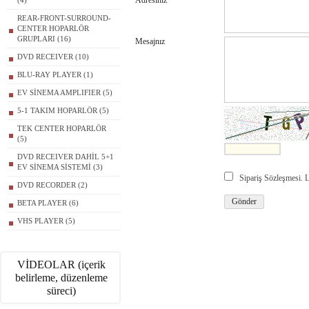
Adresiniz
(4)
REAR-FRONT-SURROUND-
CENTER HOPARLÖR
GRUPLARI (16)
Mesajnız
DVD RECEIVER (10)
BLU-RAY PLAYER (1)
EV SİNEMA AMPLIFIER (5)
5-1 TAKIM HOPARLÖR (5)
TEK CENTER HOPARLÖR
(5)
DVD RECEIVER DAHİL 5+1
EV SİNEMA SİSTEMİ (3)
Sipariş Sözleşmesi.
DVD RECORDER (2)
BETA PLAYER (6)
VHS PLAYER (5)
VİDEOLAR (içerik
belirleme, düzenleme
süreci)