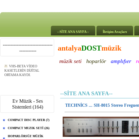
--SİTE ANA SAYFA--
İletişim Araçları
--------------------------------
antalya
DOST
müzik
-----------
müzik seti
hoparlör
amplıfıer
r
VHS-BETA VİDEO
KASETLERİN DİJİTAL
ORTAMA KAYDI.
--SİTE ANA SAYFA--
Ev Müzik - Ses
TECHNİCS ... SH-8015 Stereo Freguen
Sistemleri (164)
COMPACT DISC PLAYER (7)
COMPACT MUZIK SETİ (26)
HOPARLÖRSÜZ MÜZİK