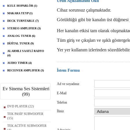
Ürün Açıklamasını Oku
KULE HOPARLÖR (1)
Cihaz sorunsuz çalışmaktadır.
MAKARA TEYP (1)
Görüldüğü gibi bir kanalın üst düğmesi
DECK TURNTABLE (7)
STEREO AMPLIFIER (3)
Her kanalın etkisi tam olarak oluşmakta
ANALOG TUNER (6)
Tüm giriş ve çıkışları ve ışıklı göstergel
DİJİTAL TUNER (9)
Yer yer kullanım izlerinden sözedilebilir
ALARMLI SAATLİ RADYO
(4)
AUDIO TIMER (4)
İstem Formu
RECEIVER AMPLIFIER (3)
Ad ve soyadınız
Ev Sinema Ses Sistemleri
E-Mail
(99)
Telefon
DVD PLAYER (22)
İliniz
TEK PASİF SUBWOOFER
(15)
TEK ACTİVE SUBWOOFER