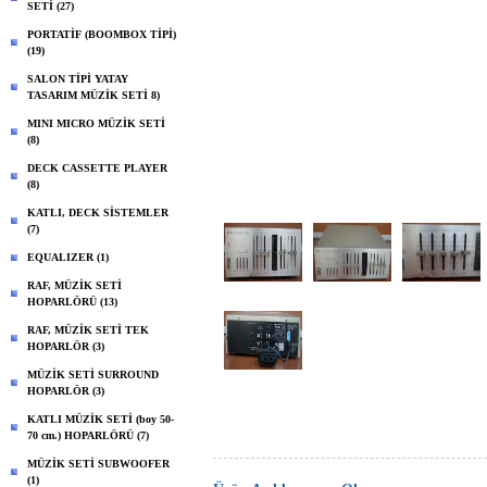
SETİ (27)
PORTATİF (BOOMBOX TİPİ)
(19)
SALON TİPİ YATAY
TASARIM MÜZİK SETİ 8)
MINI MICRO MÜZİK SETİ
(8)
DECK CASSETTE PLAYER
(8)
KATLI, DECK SİSTEMLER
(7)
EQUALIZER (1)
RAF, MÜZİK SETİ
HOPARLÖRÜ (13)
RAF, MÜZİK SETİ TEK
HOPARLÖR (3)
MÜZİK SETİ SURROUND
HOPARLÖR (3)
KATLI MÜZİK SETİ (boy 50-
70 cm.) HOPARLÖRÜ (7)
MÜZİK SETİ SUBWOOFER
(1)