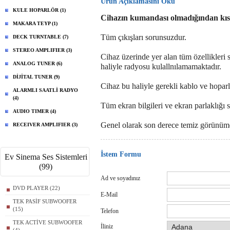
Ürün Açıklamasını Oku
KULE HOPARLÖR (1)
Cihazın kumandası olmadığından kısıt
MAKARA TEYP (1)
Tüm çıkışları sorunsuzdur.
DECK TURNTABLE (7)
STEREO AMPLIFIER (3)
Cihaz üzerinde yer alan tüm özellikler
ANALOG TUNER (6)
haliyle radyosu kulallnılamamaktadır.
DİJİTAL TUNER (9)
Cihaz bu haliyle gerekli kablo ve hoparlö
ALARMLI SAATLİ RADYO
(4)
Tüm ekran bilgileri ve ekran parlaklığı 
AUDIO TIMER (4)
Genel olarak son derece temiz görünüm
RECEIVER AMPLIFIER (3)
İstem Formu
Ev Sinema Ses Sistemleri
(99)
Ad ve soyadınız
DVD PLAYER (22)
E-Mail
TEK PASİF SUBWOOFER
(15)
Telefon
TEK ACTİVE SUBWOOFER
İliniz