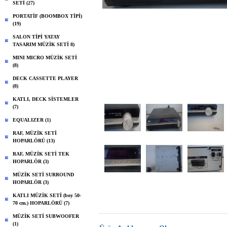
SETİ (27)
PORTATİF (BOOMBOX TİPİ)
(19)
SALON TİPİ YATAY
TASARIM MÜZİK SETİ 8)
MINI MICRO MÜZİK SETİ
(8)
DECK CASSETTE PLAYER
(8)
KATLI, DECK SİSTEMLER
(7)
EQUALIZER (1)
RAF, MÜZİK SETİ
HOPARLÖRÜ (13)
RAF, MÜZİK SETİ TEK
HOPARLÖR (3)
MÜZİK SETİ SURROUND
HOPARLÖR (3)
KATLI MÜZİK SETİ (boy 50-
70 cm.) HOPARLÖRÜ (7)
MÜZİK SETİ SUBWOOFER
(1)