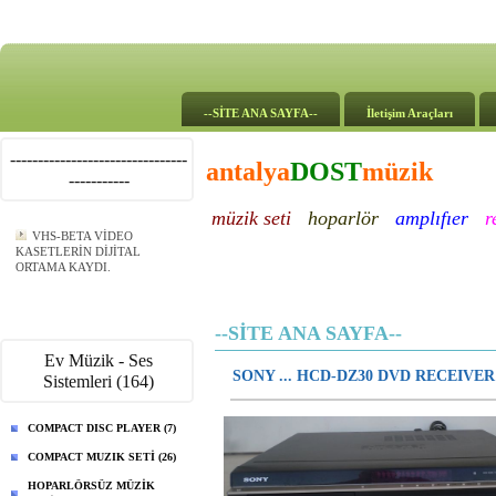
--SİTE ANA SAYFA--
İletişim Araçları
--------------------------------
antalya
DOST
müzik
-----------
müzik seti
hoparlör
amplıfıer
r
VHS-BETA VİDEO
KASETLERİN DİJİTAL
ORTAMA KAYDI.
--SİTE ANA SAYFA--
Ev Müzik - Ses
SONY ... HCD-DZ30 DVD RECEIVER
Sistemleri (164)
COMPACT DISC PLAYER (7)
COMPACT MUZIK SETİ (26)
HOPARLÖRSÜZ MÜZİK