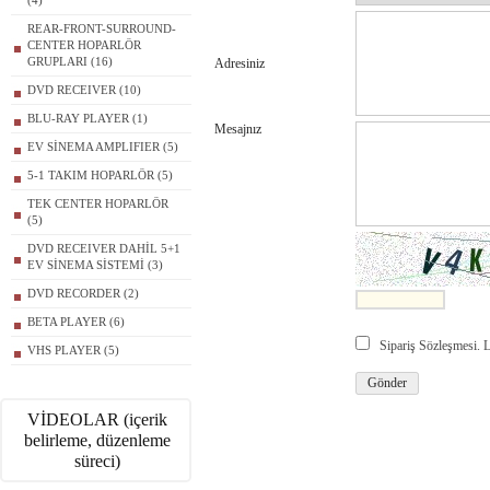
(4)
REAR-FRONT-SURROUND-
CENTER HOPARLÖR
GRUPLARI (16)
Adresiniz
DVD RECEIVER (10)
BLU-RAY PLAYER (1)
Mesajnız
EV SİNEMA AMPLIFIER (5)
5-1 TAKIM HOPARLÖR (5)
TEK CENTER HOPARLÖR
(5)
DVD RECEIVER DAHİL 5+1
EV SİNEMA SİSTEMİ (3)
DVD RECORDER (2)
BETA PLAYER (6)
Sipariş Sözleşmesi.
VHS PLAYER (5)
VİDEOLAR (içerik
belirleme, düzenleme
süreci)